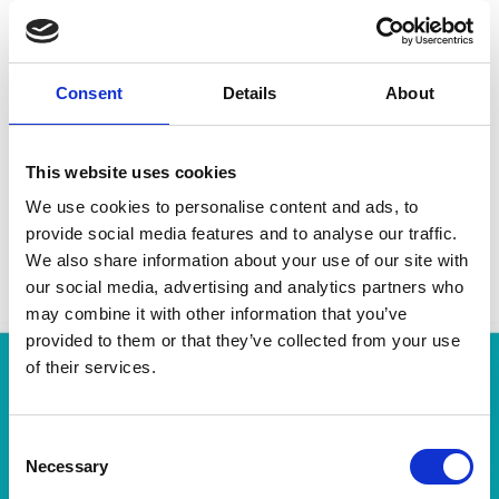
Consent
Details
About
""Wir haben aufgehört, unsere Aufträge
manuell einzugeben, und wir haben eine
This website uses cookies
enorme Verbesserung der Qualität und
We use cookies to personalise content and ads, to
der Effizienz festgestellt."
provide social media features and to analyse our traffic.
María Jose Ortiz, Food Channel Manager,
We also share information about your use of our site with
Customer Service, Suntory Beverage & Food
our social media, advertising and analytics partners who
Spain
may combine it with other information that you’ve
provided to them or that they’ve collected from your use
Customer Story lesen
of their services.
"Esker hat mit seiner KI-
Consent
Technologie und
Necessary
Selection