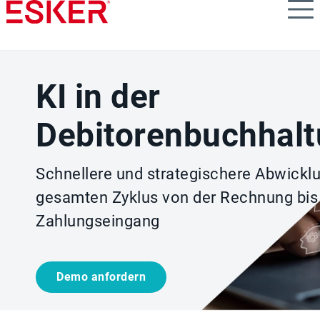
Skip
to
main
content
KI in der
Debitorenbuchhal
Schnellere und strategischere Abwickl
gesamten Zyklus von der Rechnung bi
Zahlungseingang
Demo anfordern