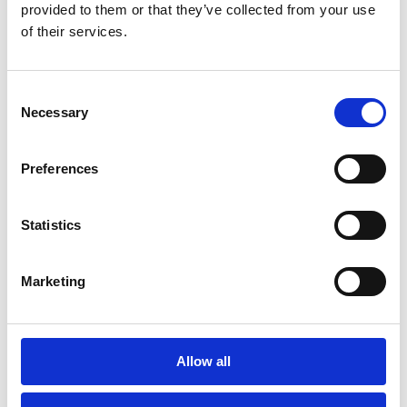
provided to them or that they’ve collected from your use
auch bei ihren eigenen Lieferanten.
of their services.
Download
Consent
Necessary
Selection
Preferences
Statistics
Esker's nachhaltige Beschaffungspolitik
Marketing
Unsere nachhaltige Beschaffungspolitik
basiert auf der fairen Behandlung und
transparenten Auswahl von Lieferanten
sowie auf der Berücksichtigung sozialer
Allow all
und ökologischer Kriterien bei der
Lieferantenauswahl.