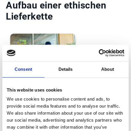
Aufbau einer ethischen
Lieferkette
Consent
Details
About
Esker's Verhaltenskodex für Lieferanten
This website uses cookies
Esker erwartet von seinen Lieferanten,
We use cookies to personalise content and ads, to
dass sie sich an die gleichen rechtlichen
und ethischen Grundsätze halten wie Esker
provide social media features and to analyse our traffic.
selbst. Wir fördern die Einhaltung dieser
We also share information about your use of our site with
Standards bei allen unseren Lieferanten,
our social media, advertising and analytics partners who
ihren Mitarbeitenden, ihren
may combine it with other information that you’ve
Subunternehmern und im weiteren Sinne