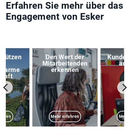
Erfahren Sie mehr über das
Engagement von Esker
rstützen
Den Wert der
Kunden
ne
Mitarbeitenden
auf
nsarme
erkennen
chaft
fahren
Mehr erfahren
Mehr 