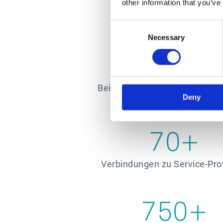
other information that you’ve
Consent
Necessary
Selection
Bei der Suche nach einer EDI-
Deny
zu finden. Es
70+
Verbindungen zu Service-Pro
750+