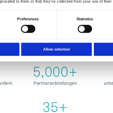
 provided to them or that they’ve collected from your use of their
Preferences
Statistics
KENNZAHLEN
Lösung ist es wichtig, einen Anbieter mit entspreche
Allow selection
ker verfügt über EDI-Fähigkeiten, die mehr als konkurr
5,000+
vidern
Partneranbindungen
unte
35+