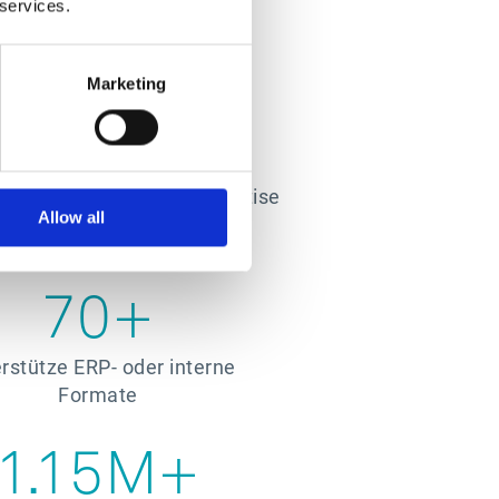
 services.
Marketing
nder Erfahrungen und Expertise
Allow all
enzfähig sind.
70+
rstütze ERP- oder interne
Formate
1.15M+