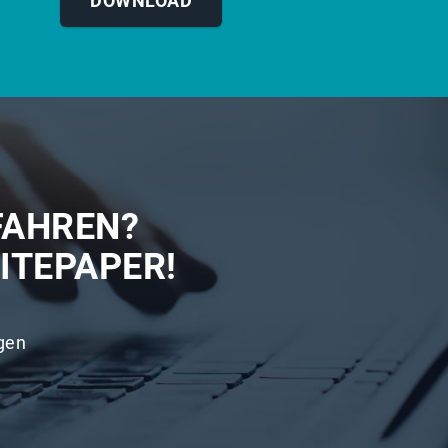
DOWNLOAD
FAHREN?
ITEPAPER!
gen