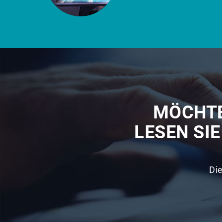
MÖCHTE
LESEN SI
Di