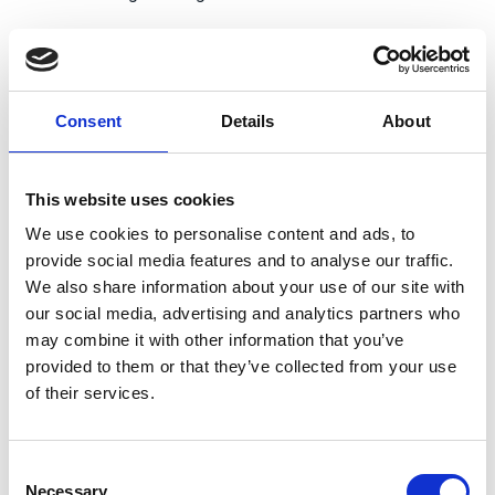
Zentrale Ergebnisse
Consent
Details
About
Unter eine Stunde
Durchschnittliche Auftragsbearbeitungszeit, zuvor
This website uses cookies
12-24 Stunden
We use cookies to personalise content and ads, to
91%
provide social media features and to analyse our traffic.
We also share information about your use of our site with
Automatisierungsrate mit Esker für die
our social media, advertising and analytics partners who
Verarbeitung ohne manuelle Eingriffe
may combine it with other information that you’ve
provided to them or that they’ve collected from your use
27 Aufträge pro Tag
of their services.
Durchschnittlich von 10 Personen bearbeitet, zuvor
22 Aufträge pro Tag durch 14 Personen
Consent
Necessary