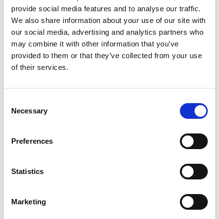
Sie, wie unsere GenAI-Technologie,
provide social media features and to analyse our traffic.
insbesondere Retrieval-Augmented
We also share information about your use of our site with
Generation (RAG), Kundenbetreuern dabei
our social media, advertising and analytics partners who
helfen kann, Kunden mit einem einzigen
may combine it with other information that you’ve
Klick zu antworten, so dass sie mehr Zeit
provided to them or that they’ve collected from your use
haben, eine bessere Customer Experience zu
of their services.
bieten. Hören Sie rein und erfahren Sie mehr
darüber:
Consent
Necessary
Selection
Wie E-Mails in Eskers Lösung gelangen und
Kundenservicemitarbeitende (CSRs) mit
Preferences
Dashboards, KPIs und Berichtstools
unterstützen
Statistics
Die Verwendung von GenAI-Tools zur
Marketing
einfachen Behebung von häufigen