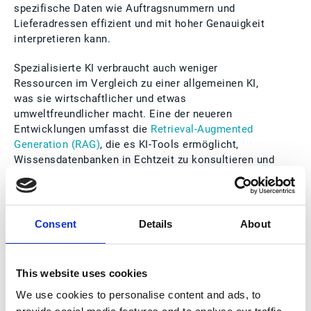
spezifische Daten wie Auftragsnummern und
Lieferadressen effizient und mit hoher Genauigkeit
interpretieren kann.
Spezialisierte KI verbraucht auch weniger
Ressourcen im Vergleich zu einer allgemeinen KI,
was sie wirtschaftlicher und etwas
umweltfreundlicher macht. Eine der neueren
Entwicklungen umfasst die
Retrieval-Augmented
Generation (RAG)
, die es KI-Tools ermöglicht,
Wissensdatenbanken in Echtzeit zu konsultieren und
so die Relevanz der generierten Inhalte zu
verbessern. Tatsächlich bieten diese Fähigkeiten die
Möglichkeit, das Kundenerlebnis zu verbessern,
indem sie schnell korrekte Informationen
Consent
Details
About
bereitstellen, anstatt eine zusätzliche Schicht
zwischen dem Kunden und dem CSR zu schaffen.
This website uses cookies
Weitere Hindernisse für die vollständige Nutzung
We use cookies to personalise content and ads, to
von KI-Tools lassen sich auf unternehmensinterne