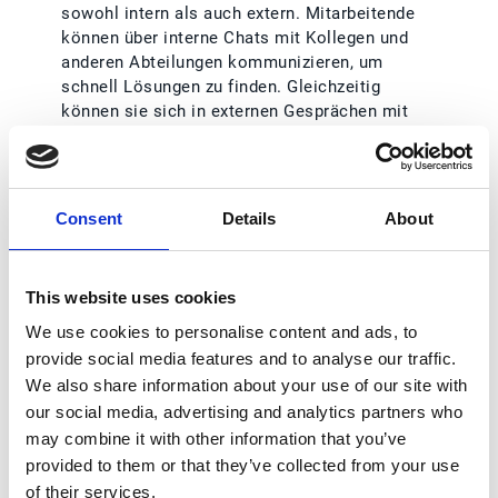
sowohl intern als auch extern. Mitarbeitende
können über interne Chats mit Kollegen und
anderen Abteilungen kommunizieren, um
schnell Lösungen zu finden. Gleichzeitig
können sie sich in externen Gesprächen mit
Kunden engagieren und alle Interaktionen
verfolgen, um eine konsistente und
transparente Kommunikation zu gewährleisten.
Consent
Details
About
Einfachheit ist schön:
Die KI von Esker bietet
Antwortvorschläge basierend auf Vorlagen oder
generiert Vorschläge durch ChatGPT, was die
This website uses cookies
Kommunikation vereinfacht und beschleunigt.
Dies hilft den Mitarbeitenden, schnell und
We use cookies to personalise content and ads, to
präzise auf Kundenanfragen zu reagieren, ohne
provide social media features and to analyse our traffic.
lange nach den richtigen Worten suchen zu
We also share information about your use of our site with
müssen.
our social media, advertising and analytics partners who
Proaktive Problemlösung:
Esker Synergy AI
may combine it with other information that you’ve
kann Muster in Kundenanfragen erkennen und
provided to them or that they’ve collected from your use
proaktiv Lösungen vorschlagen, bevor Probleme
of their services.