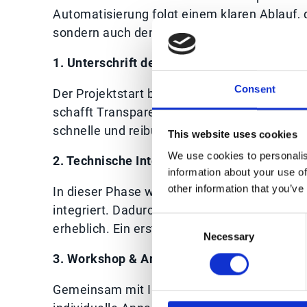
Automatisierung folgt einem klaren Ablauf, d
sondern auch den größtmöglichen Mehrwert 
1. Unterschrift des Statements of Work
Consent
Der Projektstart beginnt mit einer klaren Def
schafft Transparenz und verhindert spätere M
schnelle und reibungslose Umsetzung.
This website uses cookies
We use cookies to personalis
2. Technische Integration & Setup
information about your use of
other information that you’ve
In dieser Phase werden Schnittstellen eing
integriert. Dadurch fließen Daten nahtlos, m
Consent
erheblich. Ein erster und ein sehr wichtiger S
Necessary
Selection
3. Workshop & Anpassungen
Gemeinsam mit Ihrem Projektteam analysiert