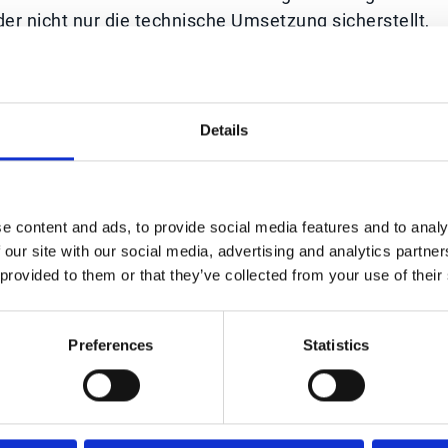
er nicht nur die technische Umsetzung sicherstellt,
für Ihr Unternehmen schafft.
Details
inition aller Inhalte und Verantwortlichkeiten. Das
issverständnisse. So gibt es eine solide Basis für ei
e content and ads, to provide social media features and to analy
 our site with our social media, advertising and analytics partn
 provided to them or that they’ve collected from your use of their
erichtet und die Lösung in ihre bestehenden Systeme
anuelle Eingaben entfallen und die Fehlerquote sinkt
chritt hin zu mehr Effizienz.
Preferences
Statistics
 Esker die Ist- und Soll-Prozesse und nimmt