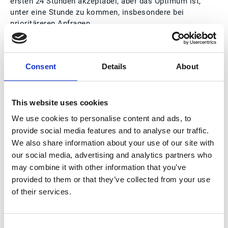
ersten 24 Stunden akzeptabel, aber das Optimum ist,
unter eine Stunde zu kommen, insbesondere bei
prioritäreren Anfragen.
Damm nutzt bereits die Vorteile der fortschrittlichen
Funktionen der künstlichen Intelligenz (KI)
, mit
Consent
Details
About
denen das System die Registrierung und Zuweisung
der Nachrichten je nach Priorität automatisiert. Die
Lösung ist so ausgefeilt, dass sie sogar den
emotionalen Ton jeder Nachricht (Hinweis, Ärger...)
This website uses cookies
erkennen und entsprechend priorisieren kann. Dies
We use cookies to personalise content and ads, to
wird in einem sehr übersichtlichen und intuitiven
provide social media features and to analyse our traffic.
Dashboard dargestellt, wobei Alarme ausgelöst
We also share information about your use of our site with
werden, wenn die Reaktionszeit die festgelegten
our social media, advertising and analytics partners who
Werte überschreitet.
may combine it with other information that you’ve
provided to them or that they’ve collected from your use
Mitarbeiterzufriedenheit
of their services.
Ein weiterer Vorteil der Digitalisierung der
Auftragsverarbeitung, der es wert ist, gemessen zu
Consent