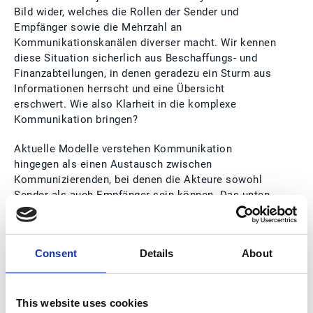
Bild wider, welches die Rollen der Sender und
Empfänger sowie die Mehrzahl an
Kommunikationskanälen diverser macht. Wir kennen
diese Situation sicherlich aus Beschaffungs- und
Finanzabteilungen, in denen geradezu ein Sturm aus
Informationen herrscht und eine Übersicht
erschwert. Wie also Klarheit in die komplexe
Kommunikation bringen?
Aktuelle Modelle verstehen Kommunikation
hingegen als einen Austausch zwischen
Kommunizierenden, bei denen die Akteure sowohl
Sender als auch Empfänger sein können. Das unten
stehende Modell von West und Turner (2007) erklärt
anschaulich, dass sich Störungen im gesamten
Prozess befinden können und auch die individuelle
Consent
Details
About
Umwelt der Kommunizierenden eine entscheidende
4
Rolle spielt
.
This website uses cookies