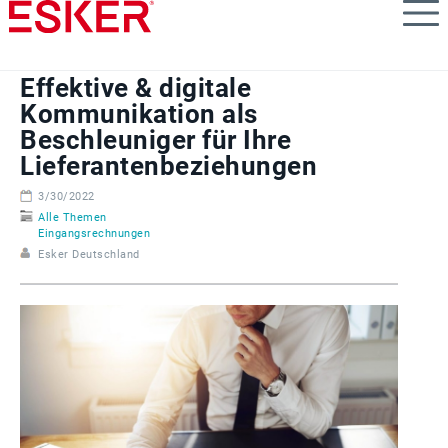
Skip
to
main
content
Effektive & digitale
Kommunikation als
Beschleuniger für Ihre
Lieferantenbeziehungen
3/30/2022
Alle Themen
Eingangsrechnungen
Esker Deutschland