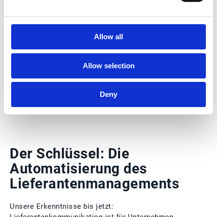
oder gar mit der Verbesserung von
Lieferantenbeziehungen zu tun? Ganz einfach:
Unternehmen müssen zusammen mit ihren
Allow all
Lieferanten eine gemeinsame Basis zum
gegenseitigen Verständnis schaffen, um effizient
und kristallklar miteinander kommunizieren zu
Allow selection
können! Im obigen Modell wäre dies der
überlappende Bereich der jeweiligen Umwelten –
eine Plattform zum gemeinsamen Austausch von
Deny
Informationen.
Der Schlüssel: Die
Automatisierung des
Lieferantenmanagements
Unsere Erkenntnisse bis jetzt:
Lieferantenkommunikation ist für Unternehmen