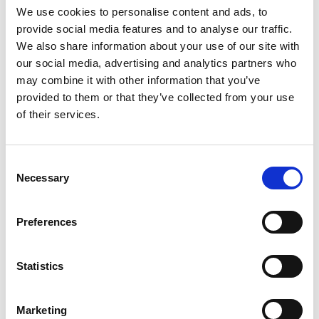
We use cookies to personalise content and ads, to
provide social media features and to analyse our traffic.
We also share information about your use of our site with
our social media, advertising and analytics partners who
may combine it with other information that you’ve
provided to them or that they’ve collected from your use
of their services.
Der gezeigte Ansatz legt einen höheren Wert auf den
Consent
Bereich der Umwelt bzw. den individuellen
Necessary
Selection
Erfahrungsschatz. Jeder Kommunizierende hat zwar
einen eigenen Bereich, es muss jedoch auch eine
gemeinsame Umwelt existieren. Mit anderen Worten:
Preferences
Die Akteure müssen zumindest ein gewisses Maß an
Überschneidungen in Bezug auf Kultur, Sprache oder
Umfeld aufweisen, damit sie überhaupt
Statistics
kommunizieren können.
Marketing
Was hat dies jedoch mit Lieferantenkommunikation