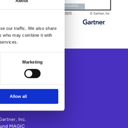
About
se our traffic. We also share
ers who may combine it with
 services.
Marketing
Allow all
Helsel, Miles
artner, Inc.
, und MAGIC