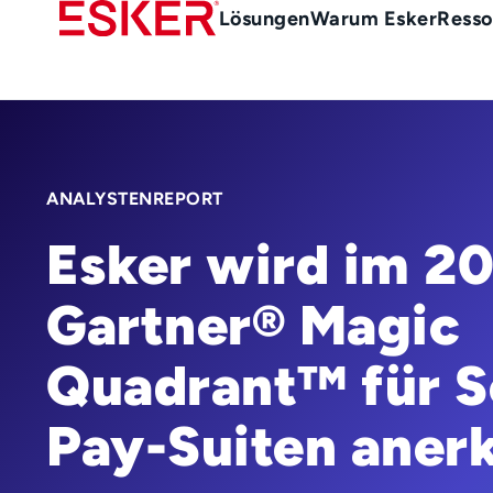
Skip
Main
Lösungen
Warum Esker
Resso
to
menu
main
de
content
ANALYSTENREPORT
Esker wird im 2
Gartner® Magic
Quadrant™ für S
Pay-Suiten aner