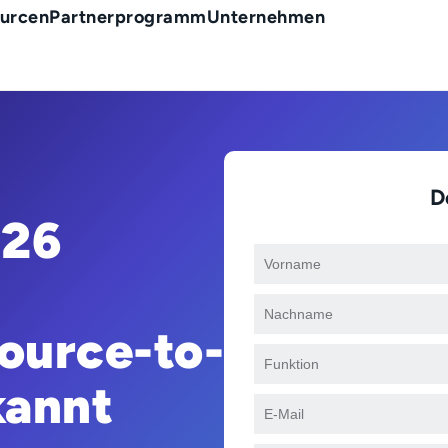
urcen
Partnerprogramm
Unternehmen
D
026
ource-to-
kannt