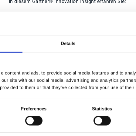
In diesem Gartner® Innovation Insight erfahren Sie:
Wie Advanced Analytics und KI
Invoice‑to‑Cash‑Prozesse transformieren
Details
ove DSO With Data-Driven Credit and Collections.
ns, 25 April 2025, Tamara Shipley. Gartner is a trademark of Gartner, Inc. and/or its affiliate
e content and ads, to provide social media features and to analy
 our site with our social media, advertising and analytics partn
 provided to them or that they’ve collected from your use of their
Preferences
Statistics
Über Esker
lobale KI-Spezialist für die smarte Automatisierung von Ge