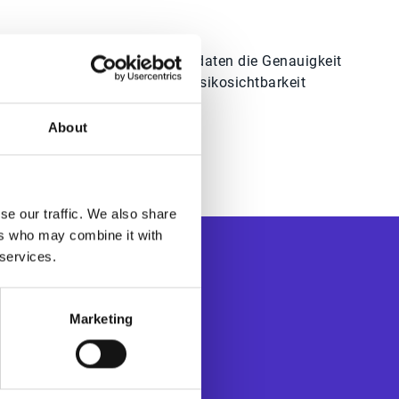
Wie Zahlungsverhaltensdaten die Genauigkeit
von Forecasts und die Risikosichtbarkeit
verbessern
About
s.
se our traffic. We also share
ers who may combine it with
 services.
Marketing
schäftsprozessen