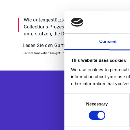
Wie datengestützte Credit‑ und
Collections‑Prozesse Debitorenteams
unterstützen, die DSO zu senken
Consent
Lesen Sie den Gartner® Innovation Insight: Impr
Gartner, Innovation Insight: Improve DSO With Data-Driven Credit and Collectio
This website uses cookies
We use cookies to personalis
information about your use of
other information that you’ve
Consent
Necessary
Selection
Esker ist der g