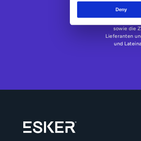
für das Offic
Deny
optimieren 
Capital und d
sowie die 
Lieferanten un
und Latein