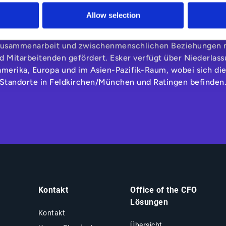
e of the CFO. Durch den Einsatz neuester Automatisierung
Allow selection
die Source-to-Pay- und Order-to-Cash-Lösungen von Esker
en Cashflow. Zugleich werden damit die Entscheidungsfind
Zusammenarbeit und zwischenmenschlichen Beziehungen 
d Mitarbeitenden gefördert. Esker verfügt über Niederlas
amerika, Europa und im Asien-Pazifik-Raum, wobei sich di
Standorte in Feldkirchen/München und Ratingen befinden
Kontakt
Office of the CFO
Lösungen
Kontakt
Übersicht