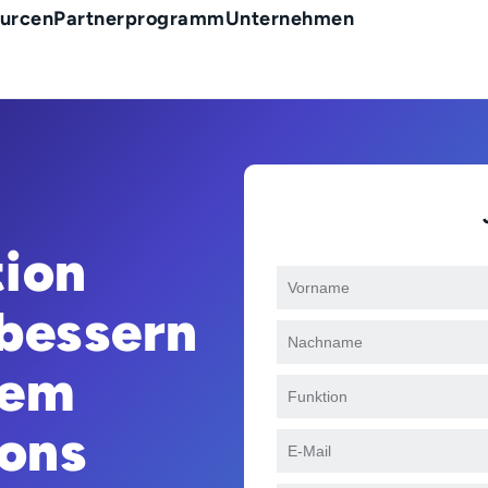
urcen
Partnerprogramm
Unternehmen
tion
rbessern
tem
ions