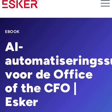
Skip
to
main
content
EBOOK
AI-
automatiseringss
voor de Office
of the CFO |
Esker