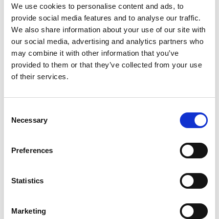
efficiëntie binnen de organisatie.
We use cookies to personalise content and ads, to
provide social media features and to analyse our traffic.
Gedigitaliseerde en dus geoptimaliseerde
We also share information about your use of our site with
aankopen
our social media, advertising and analytics partners who
may combine it with other information that you’ve
Door repetitieve taken zoals goedkeuringsprocessen
provided to them or that they’ve collected from your use
en factuurverwerking te automatiseren, helpt
E-
of their services.
procurement
medewerkers zich te concentreren op
strategische inkoopbeslissingen. Dit vermindert het
risico op menselijke fouten, verbetert de naleving
van inkooprichtlijnen en zorgt voor een
Consent
Necessary
nauwkeurigere verwerking van bestellingen.
Selection
Kostenbesparing voor de inkoopafdeling
Preferences
Met E-procurement kunnen bedrijven hun uitgaven
efficiënter beheren. Doordat alle inkooptransacties
Statistics
digitaal worden geregistreerd en geanalyseerd,
krijgen organisaties beter inzicht in
besparingsmogelijkheden. Dit helpt niet alleen om
Marketing
kosten te verlagen, maar voorkomt ook