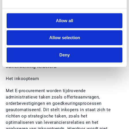
budgetoverschrijdingen en ongewenste uitgaven.
Tijdwinst voor alle belanghebbenden in de
Allow all
inkoopfunctie
Het implementeren van
E-procurement
bespaart niet
Allow selection
alleen tijd voor het inkoopteam, maar ook voor
andere afdelingen en leveranciers. Door handmatige
processen te automatiseren en workflows te
Deny
stroomlijnen, wordt de efficiëntie verhoogd en de
samenwerking verbeterd.
Het inkoopteam
Met E-procurement worden tijdrovende
administratieve taken zoals offerteaanvragen,
orderbevestigingen en goedkeuringsprocessen
geautomatiseerd. Dit stelt inkopers in staat zich te
richten op strategische taken, zoals het
optimaliseren van leveranciersrelaties en het
analyseren van inkooptrends. Hierdoor wordt niet