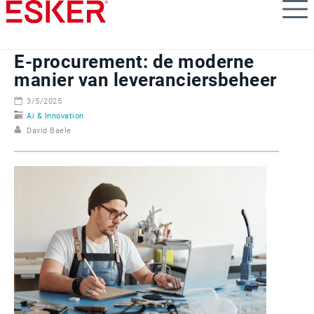
Skip
to
main
content
E-procurement: de moderne
manier van leveranciersbeheer
3/5/2025
Ai & Innovation
David Baele