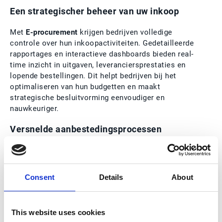
Een strategischer beheer van uw inkoop
Met
E-procurement
krijgen bedrijven volledige
controle over hun inkoopactiviteiten. Gedetailleerde
rapportages en interactieve dashboards bieden real-
time inzicht in uitgaven, leveranciersprestaties en
lopende bestellingen. Dit helpt bedrijven bij het
optimaliseren van hun budgetten en maakt
strategische besluitvorming eenvoudiger en
nauwkeuriger.
Versnelde aanbestedingsprocessen
Dankzij geautomatiseerde workflows kunnen
bedrijven sneller leveranciers evalueren en
efficiënter onderhandelen.
E-procurement
maakt het
Consent
Details
About
mogelijk om offertes in real-time te vergelijken,
waardoor aanbestedingsprocedures aanzienlijk
worden versneld. Dit minimaliseert de
This website uses cookies
administratieve lasten en verhoogt de operationele