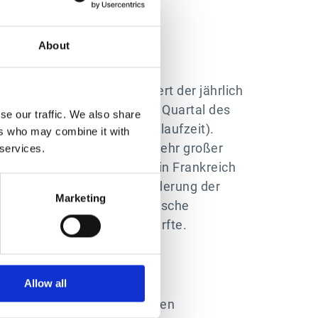
tzes aus.
About
 Auftragseingänge. Der Wert der jährlich
g im Vergleich zum ersten Quartal des
se our traffic. We also share
 über die gesamte Vertragslaufzeit).
ers who may combine it with
wobei in Deutschland ein sehr großer
 services.
sser ab. Die Performance in Frankreich
it der bevorstehenden Änderung der
Marketing
chnungen wird jedoch dynamische
en und Jahren beflügeln dürfte.
Allow all
ich 4,7 Mio. Euro, die als
ngesichts einer sehr geringen