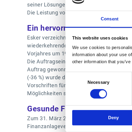
seiner Lösungen auszubauen.
Die Leistung von Legacy-Lösungen ist wei
Consent
Ein hervorragendes Quartal 
Esker verzeichnete das dritterfolgreichst
This website uses cookies
wiederkehrenden Umsätze (ARR) der im ers
We use cookies to personalis
Vorjahres um 19 % (bei konstanten Wechsel
information about your use of
Die Auftragseingänge in Europa (+191 %) 
other information that you’ve
Auftrag gewonnen wurde. Die USA (+29 %) 
Consent
(-36 %) wurde durch das makroökonomisc
Necessary
Selection
Vorschriften für die elektronische Rechn
Möglichkeiten schaffen, die die Unterneh
Gesunde Finanzstruktur
Deny
Zum 31. März 2023 belief sich das Barguth
Finanzanlagevermögen klassifiziert sind)