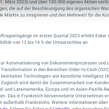
. März 2023) und über 130.000 eigenen Aktien verfügt
olgen, die auf der Beschleunigung des organischen Wa
Märkte zu integrieren und den Mehrwert für die Kun
uftragseingänge im ersten Quartal 2023 erhöht Esker
bilität von 12 bis 14 % der Umsatzerlöse an.
m zur Automatisierung von Dokumentenprozessen und un
n Transformation in den Bereichen Order-to-Cash (O2C
einhalten Technologien wie künstliche Intelligenz (KI
ugleich wird damit die Zusammenarbeit von Kunden, 
d- und Lateinamerika, Europa und im Asien-Pazifik-R
en. Das in Frankreich börsennotierte Unternehmen er
von außerhalb Frankreichs. Weitere Informationen übe
r.de
. Folgen Sie Esker auf
LinkedIn
, oder besuchen Si