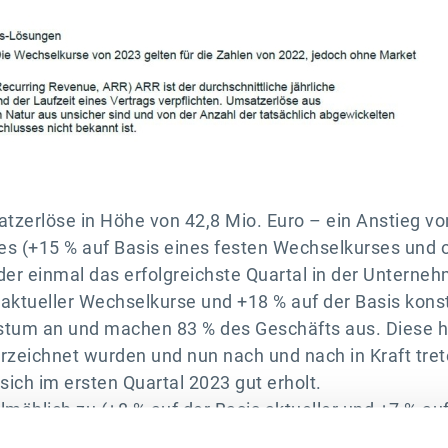
atzerlöse in Höhe von 42,8 Mio. Euro – ein Anstieg 
ses (+15 % auf Basis eines festen Wechselkurses u
er einmal das erfolgreichste Quartal in der Unterneh
s aktueller Wechselkurse und +18 % auf der Basis kon
tum an und machen 83 % des Geschäfts aus. Diese he
rzeichnet wurden und nun nach und nach in Kraft tret
ch im ersten Quartal 2023 gut erholt.
mählich zu (+8 % auf der Basis aktueller und +7 % au
end verdeutlicht die Bereitschaft von Esker, die Nut