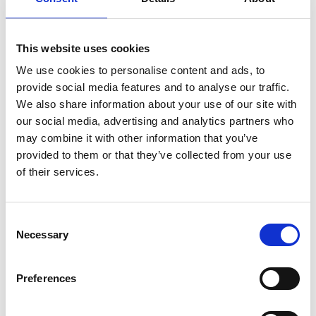
Prüfung und Verfeinerung alternativer Modelle. Obwohl
frühere Synergy-Lösungen bereits einen hohen Standard
setzen, bietet Synergy Transformer bedeutsame
This website uses cookies
Weiterentwicklungen. Die Kunden werden eine
Verbesserung von bis zu 6 % im Vergleich zur vorherigen
We use cookies to personalise content and ads, to
Version feststellen, wodurch die Erkennungsrate auf
provide social media features and to analyse our traffic.
über 92 % steigt. Außerdem ist Synergy aufgrund seiner
We also share information about your use of our site with
geringeren Größe nachhaltiger und
our social media, advertising and analytics partners who
ressourcenschonender.
may combine it with other information that you’ve
„Ich freue mich sehr, dass Synergy Transformer AI jetzt
provided to them or that they’ve collected from your use
für unsere Kunden verfügbar ist“, sagt Aurélien Coq,
of their services.
Produktmanager bei Esker. „Diese neue Lösung entlastet
die Mitarbeitenden im Kundenservice, indem sie die
fehleranfällige Eingabe von Auftragsdaten automatisiert,
damit sie sich auf strategisch wichtigere Tätigkeiten
Consent
konzentrieren können. Esker legt großen Wert auf
Necessary
Selection
kontinuierliches Feedback der User und sucht stets nach
Verbesserungsmöglichkeiten, um durch KI einen noch
Preferences
größeren Nutzen zu erzielen. Die Integration von Synergy
Transformer in unsere Lösungen ist der jüngste Schritt in
dieser andauernden Mission.“