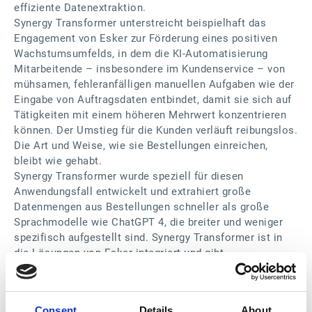
effiziente Datenextraktion.
Synergy Transformer unterstreicht beispielhaft das
Engagement von Esker zur Förderung eines positiven
Wachstumsumfelds, in dem die KI-Automatisierung
Mitarbeitende – insbesondere im Kundenservice – von
mühsamen, fehleranfälligen manuellen Aufgaben wie der
Eingabe von Auftragsdaten entbindet, damit sie sich auf
Tätigkeiten mit einem höheren Mehrwert konzentrieren
können. Der Umstieg für die Kunden verläuft reibungslos.
Die Art und Weise, wie sie Bestellungen einreichen,
bleibt wie gehabt.
Synergy Transformer wurde speziell für diesen
Anwendungsfall entwickelt und extrahiert große
Datenmengen aus Bestellungen schneller als große
Sprachmodelle wie ChatGPT 4, die breiter und weniger
spezifisch aufgestellt sind. Synergy Transformer ist in
die Lösungen von Esker integriert und gibt
Kundenserviceteams in Unternehmen KI-Funktionen an
die Hand. So entfallen umfangreiche Investitionen in Zeit
und Ressourcen für die Beschaffung, Evaluierung,
Consent
Details
About