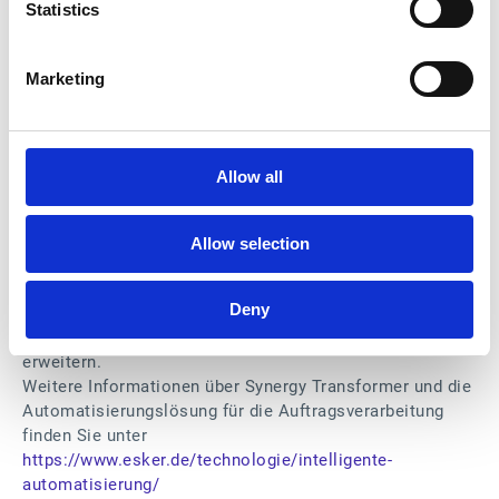
Statistics
Mit Synergy Transformer stärkt Esker seine Rolle als
Vorreiter bei der Anwendung modernster KI-Technologie
zur Lösung geschäftlicher Herausforderungen, von denen
Marketing
nicht nur der Kundenservice, sondern auch die
Führungsebene und andere leitende Mitarbeitende in
Unternehmen profitieren. Die neue Lösung baut auf
Eskers Erfahrung mit innovativer KI in der
Allow all
Auftragsverarbeitung auf und folgt auf die Einführung des
Gesichtserkennungssystems im Jahr 2018, Synergy
Shared Network zum Abgleich von Layoutvorlagen und
Allow selection
des Sprachmodells Synergy Neural Network für die
Datenextraktion, das 2019 vorgestellt wurde. Die neue
Deny
Lösung verdeutlicht das Engagement von Esker, die
Grenzen der KI in der Geschäftsprozessoptimierung zu
erweitern.
Weitere Informationen über Synergy Transformer und die
Automatisierungslösung für die Auftragsverarbeitung
finden Sie unter
https://www.esker.de/technologie/intelligente-
automatisierung/