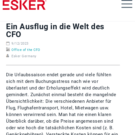
Skip
to
main
content
Ein Ausflug in die Welt des
CFO
9/12/2023
Office of the CFO
Esker Germany
Die Urlaubssaison endet gerade und viele fühlten
sich mit dem Buchungsstress nach wie vor
überlastet und der Erholungseffekt wird deutlich
gemindert. Zunächst einmal besteht die mangelnde
Übersichtlichkeit: Die verschiedenen Anbieter für
Flug, Flughafentransport, Hotel, Mietwagen usw.
können verwirrend sein. Man hat nie einen klaren
Überblick darüber, ob die Preise angemessen sind
oder wie hoch die tatsächlichen Kosten sind (z. B.
Gepäckgebühren). Versteckte Kosten können für ein