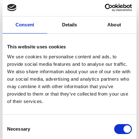
zu gewährleisten.
Consent
Details
About
Sind Sie und die
Lieferanten des
Unternehmens auf
This website uses cookies
derselben Seite?
We use cookies to personalise content and ads, to
provide social media features and to analyse our traffic.
We also share information about your use of our site with
Die effektive Verwaltung von Lieferanten ist ein
our social media, advertising and analytics partners who
grundlegender Bestandteil des Unternehmenserfolgs,
may combine it with other information that you’ve
doch ist dies ein komplexer Prozess, der mehrere
provided to them or that they’ve collected from your use
Schritte umfasst. S2P-Lösungen können ein
effektives Lieferantenmanagement unterstützen,
of their services.
indem sie die Kommunikation, Zusammenarbeit und
Leistungsbewertung verbessern. Nachhaltige und
ethische Lieferantenpraktiken können durch die
Consent
Integration von strategischen Beschaffungs- und
Necessary
Selection
Prüfverfahren in den Beschaffungsprozess gefördert