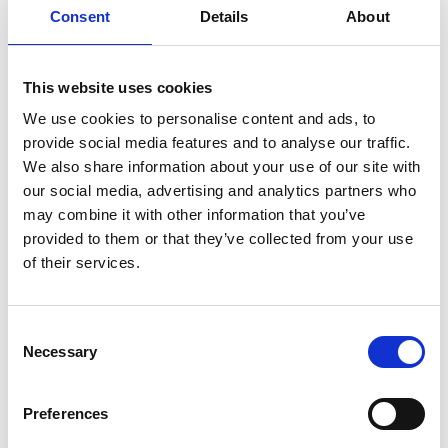
Consent
Details
About
Die Automatisierungslösungen von Esker sorgen
nicht nur für einen reibungsloseren Ablauf und mehr
Transparenz in Ihrem Unternehmen, sondern wir sind
davon überzeugt, dass Sie dank unseres
This website uses cookies
kontinuierlichen Engagements für Innovationen und
We use cookies to personalise content and ads, to
der Berücksichtigung des Kundenfeedbacks einen
provide social media features and to analyse our traffic.
soliden Geschäftsplan für die nächsten 5, 10 oder
We also share information about your use of our site with
sogar 15 Jahre aufstellen können.
our social media, advertising and analytics partners who
may combine it with other information that you’ve
Unternehmen auf der ganzen Welt vertrauen auf die
Hype Cycles von Gartner, um ihre
provided to them or that they’ve collected from your use
Technologieentscheidungen zu treffen.
of their services.
Laden Sie sich Ihren
kostenlosen Report
herunter
und erfahren Sie, warum Esker als Sample Vendor
Consent
ausgezeichnet wurde.
Necessary
Selection
Preferences