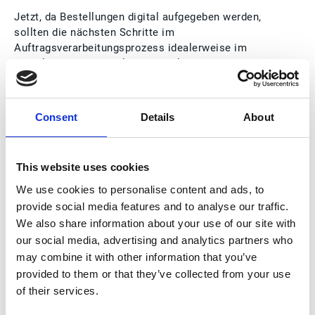
Jetzt, da Bestellungen digital aufgegeben werden,
sollten die nächsten Schritte im
Auftragsverarbeitungsprozess idealerweise im
digitalen Bereich verbleiben. Jegliche
Umwandlungen in verschiedene Systeme oder
manuelle Schritte führen nur zu einem höheren
Potenzial für Fehler und Verzögerungen bei der
Consent
Details
About
Lieferung an den Kunden. Darüber hinaus wird der
Lieferant nicht in der Lage sein, eine steigende Zahl
digitaler Kanäle oder wachsende Bestellmengen zu
This website uses cookies
bewältigen.
We use cookies to personalise content and ads, to
provide social media features and to analyse our traffic.
Esker Lösungen haben den Anspruch die modernste
We also share information about your use of our site with
Technologie einzusetzen, einschließlich einer
our social media, advertising and analytics partners who
Vielzahl von KI-Funktionen. Diese wirken sich positiv
may combine it with other information that you’ve
auf jeden Schritt des Bestellvorgangs aus:
provided to them or that they’ve collected from your use
of their services.
Empfang und Triage von Bestellungen