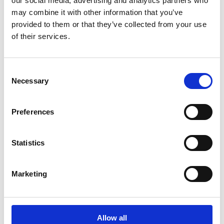
our social media, advertising and analytics partners who
Eingabe und spart deutlich Zeit.
may combine it with other information that you’ve
provided to them or that they’ve collected from your use
75% der Rechnungen
of their services.
automatisch gebucht
Der monatliche Prozess wird schneller und
Consent
belastbarer.
Necessary
Selection
100% automatisierter
Preferences
Remittance-Abgleich
Statistics
Die Abstimmung läuft automatisch, mit 7,5
Stunden Ersparnis pro Woche.
Marketing
Allow all