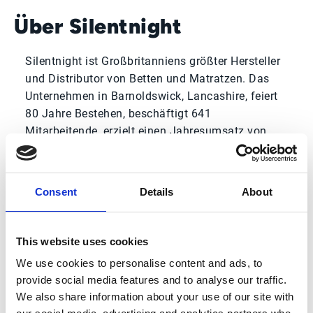
Über Silentnight
Silentnight ist Großbritanniens größter Hersteller
und Distributor von Betten und Matratzen. Das
Unternehmen in Barnoldswick, Lancashire, feiert
80 Jahre Bestehen, beschäftigt 641
Mitarbeitende, erzielt einen Jahresumsatz von
125 Millionen Pfund und nutzt JDE ERP.
Zentrale Ergebnisse
Consent
Details
About
97% der Rechnungsfelder
This website uses cookies
We use cookies to personalise content and ads, to
automatisiert
provide social media features and to analyse our traffic.
We also share information about your use of our site with
Die Rechnungserfassung läuft ohne manuelle