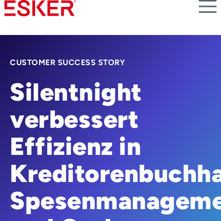
Skip
to
main
content
CUSTOMER SUCCESS STORY
Silentnight
verbessert
Effizienz in
Kreditorenbuchha
Spesenmanageme