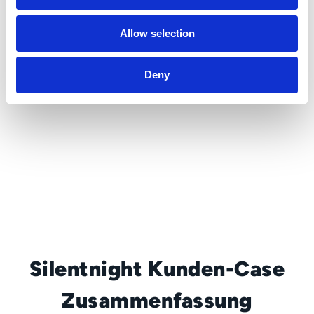
Silentnight Kunden-Case
lesen
Allow selection
Deny
Silentnight Kunden-Case
Zusammenfassung