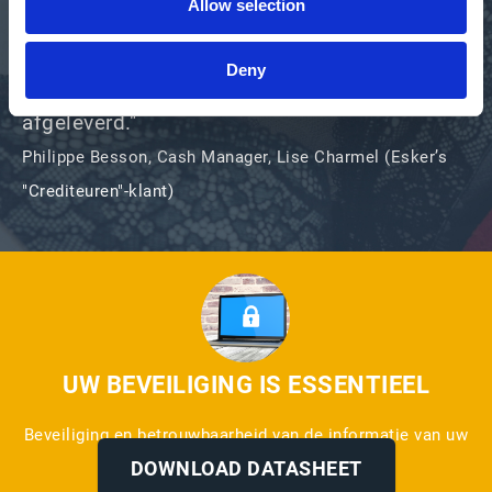
Allow selection
biedt vertrouwen, beveiliging en
nauwkeurigheid, en garandeert dat iedere
Deny
factuur traceerbaar is en snel wordt
afgeleverd."​
Philippe Besson, Cash Manager, Lise Charmel (Esker’s
"Crediteuren"-klant)
UW BEVEILIGING IS ESSENTIEEL
Beveiliging en betrouwbaarheid van de informatie van uw
onderneming
DOWNLOAD DATASHEET