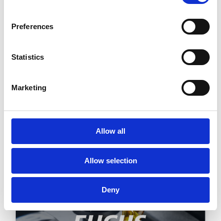
herhaalorders voor
hypergroei
Preferences
60x snellere verwerking van
Statistics
herhaalorders
3x bedrijfsgroei ondersteund
Marketing
Geen extra personeel
Lees het volledige verhaal
Allow all
Allow selection
Deny