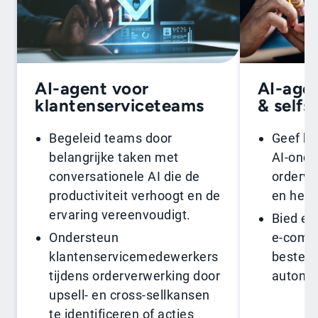
AI-agent voor
AI-agen
klantenserviceteams
& selfs
Begeleid teams door
Geef kl
belangrijke taken met
AI-onde
conversationele AI die de
ordervr
productiviteit verhoogt en de
en het 
ervaring vereenvoudigt.
Bied ee
Ondersteun
e-comme
klantenservicemedewerkers
bestell
tijdens orderverwerking door
autono
upsell- en cross-sellkansen
te identificeren of acties