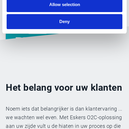
Allow selection
Deny
“Met Esker kan ons
bedrijf
veranderingen beter
Het belang voor uw klanten
opvangen en voelen
onze medewerkers
zich zelfstandiger en
Noem iets dat belangrijker is dan klantervaring ...
productiever dan
we wachten wel even. Met Eskers O2C-oplossing
ooit.”
aan uw zijde vult u de hiaten in uw proces op die