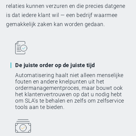
relaties kunnen verzuren en die precies datgene
Angela Ying, NVIDIA
is dat iedere klant wil — een bedrijf waarmee
Corporation, VP of Business
Operation
gemakkelijk zaken kan worden gedaan.
NVIDIA’s verhaal
De juiste order op de juiste tijd
Automatisering haalt niet alleen menselijke
fouten en andere knelpunten uit het
ordermanagementproces, maar bouwt ook
het klantenvertrouwen op dat u nodig hebt
om SLA's te behalen en zelfs om zelfservice
tools aan te bieden.