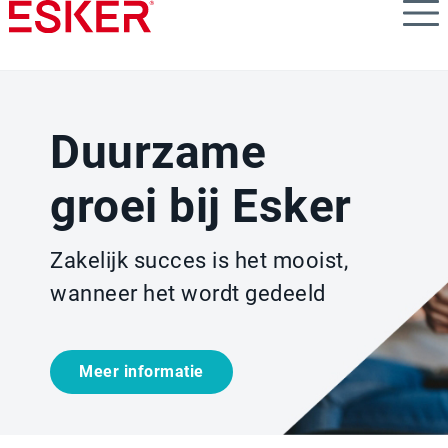
Skip
to
main
content
Duurzame
groei bij Esker
Zakelijk succes is het mooist,
wanneer het wordt gedeeld
Meer informatie