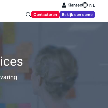
Klanten
NL
Contacteren
Bekijk een demo
ices
varing