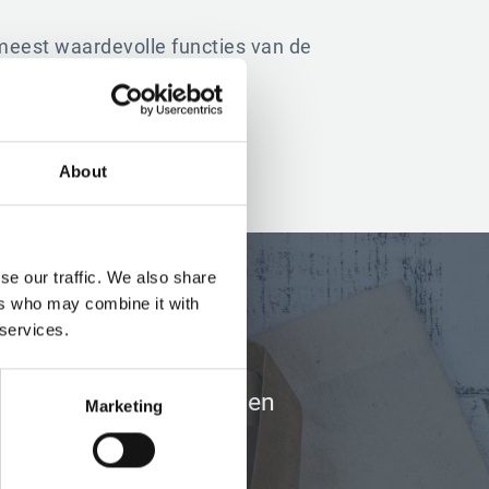
 meest waardevolle functies van de
About
se our traffic. We also share
ers who may combine it with
 services.
 Professional
 drie maanden! Ze leken
Marketing
t we er nog maar aan