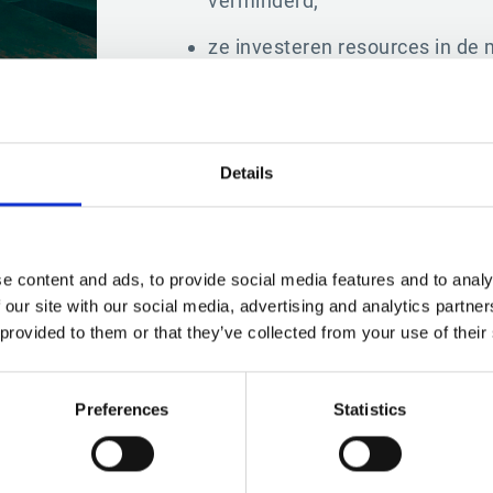
verminderd;
ze investeren resources in de
oplossing.
Details
e content and ads, to provide social media features and to analy
 our site with our social media, advertising and analytics partn
 provided to them or that they’ve collected from your use of their
“Ik kan niet genoeg vertellen over Eskers
Serviceteam, we bereikten ROI in slechts
Preferences
Statistics
te weten waar de valkuilen zaten voorda
toe kwamen.”​