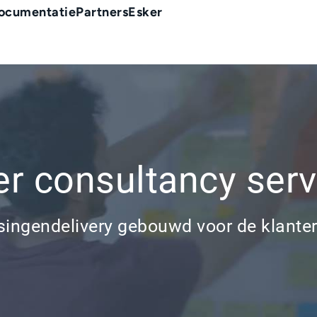
ocumentatie
Partners
Esker
er consultancy serv
singendelivery gebouwd voor de klanter