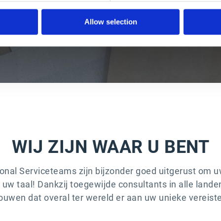
Director of Computer Operations, Bag Makers, Inc
Lees het volledige verhaal >
Allow selection
WIJ ZIJN WAAR U BENT
ional Serviceteams zijn bijzonder goed uitgerust om 
w taal! Dankzij toegewijde consultants in alle lande
rouwen dat overal ter wereld er aan uw unieke vereist