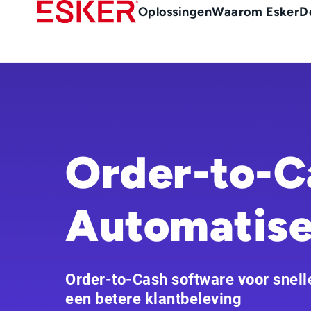
Skip
Main
Oplossingen
Waarom Esker
D
to
Menu
main
-
content
nl
(Nederland)
Order-to-C
Automatise
Order-to-Cash software voor snell
een betere klantbeleving