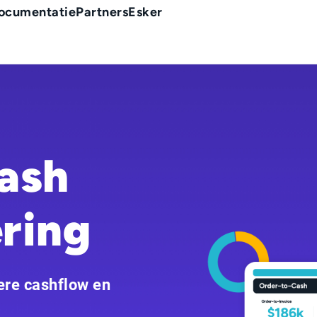
ocumentatie
Partners
Esker
ash
ring
ere cashflow en