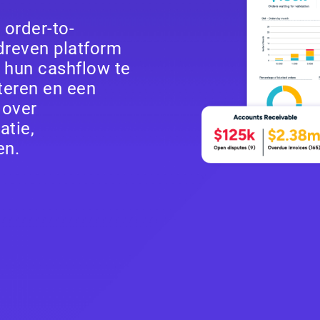
 order-to-
dreven platform
 hun cashflow te
eteren en een
 over
atie,
en.