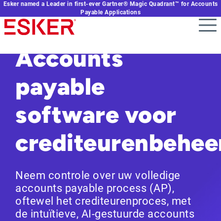
Esker named a Leader in first-ever Gartner® Magic Quadrant™ for Accounts
Skip
Payable Applications
to
main
content
Accounts
payable
software voor
crediteurenbehee
Neem controle over uw volledige
accounts payable process (AP),
oftewel het crediteurenproces, met
de intuïtieve, AI-gestuurde accounts