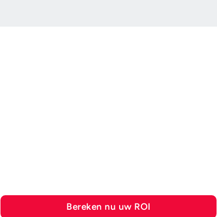
ROI-CALCULATOR
Ontdek hoeveel u kunt
besparen met de
automatiseringsoplossingen
van Esker
Bereken nu uw ROI