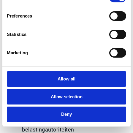
verder uitbreiden.
Preferences
Statistics
Marketing
Allow all
Belangrijkste voordelen
Allow selection
Voorbereid op regelgeving
zonder uw workflows te verstoren
Volledige audittrails
Deny
afgestemd op de eisen van lokale
belastingautoriteiten