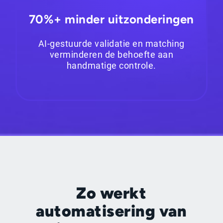
70%+ minder uitzonderingen
AI-gestuurde validatie en matching
verminderen de behoefte aan
handmatige controle.
Zo werkt
automatisering van