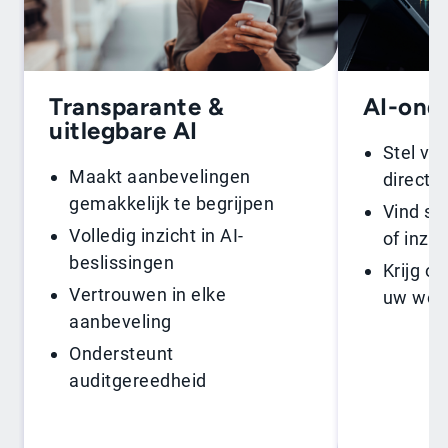
Transparante &
AI-ond
uitlegbare AI
Stel vr
Maakt aanbevelingen
direct 
gemakkelijk te begrijpen
Vind sn
Volledig inzicht in AI-
of inzic
beslissingen
Krijg on
Vertrouwen in elke
uw wor
aanbeveling
Ondersteunt
auditgereedheid