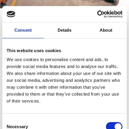
Consent
Details
About
WERELDWIJDE COMPLIANCE
EENVOUDIG GEMAAKT
This website uses cookies
Voldoe met vertrouwen
We use cookies to personalise content and ads, to
aan wereldwijde e-
provide social media features and to analyse our traffic.
facturatieverplichtingen
We also share information about your use of our site with
our social media, advertising and analytics partners who
may combine it with other information that you’ve
Overheden wereldwijd voeren verplichte e-
provided to them or that they’ve collected from your use
of their services.
facturatie-eisen in om fiscale compliance te
verbeteren en fraude te verminderen. Latijns-
Amerika liep hierin voorop, terwijl Europa en
Consent
Azië-Pacific hun eigen regelgevende kaders
Necessary
Selection