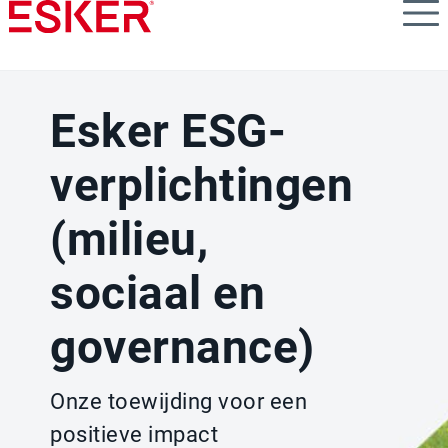
Skip
to
main
content
Esker ESG-
verplichtingen
(milieu,
sociaal en
governance)
Onze toewijding voor een
positieve impact