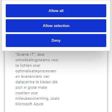
daarom proactief zijn
koolstofvoetafdruk. Sinds
Allow all
2019 en 2020 zijn ons
postproductiecentrum
Allow selection
respectievelijk ons
hoofdkantoor in Lyon
volgens ISO14001:2015
Deny
gecertificeerd. Esker
streeft ook naar een
“Groene IT”, door
ontwikkelingsteams voor
te lichten over
optimalisatieprocessen
en leveranciers van
datacentra te kiezen die
zich in grote mate
inzetten voor
milieubescherming, zoals
Microsoft Azure.