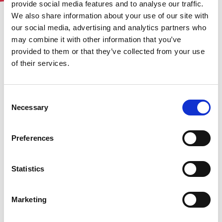
provide social media features and to analyse our traffic.
We also share information about your use of our site with
our social media, advertising and analytics partners who
may combine it with other information that you’ve
provided to them or that they’ve collected from your use
Werken aan een duurzaam
of their services.
bedrijfsecosysteem
Consent
Necessary
Selection
Gemitigde milieu-impact
Preferences
Statistics
Onze milieu-impact
reduceren
Esker wil zijn milieu-
Marketing
impact in grote mate
verminderen en berekent