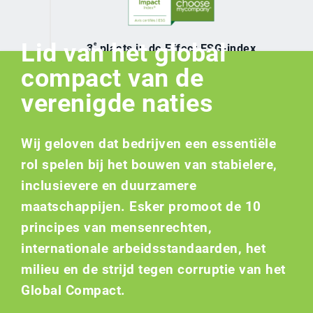
Lid van het global
e
3
plaats in de Effect ESG-index
Frankrijk 2021
compact van de
verenigde naties
Wij geloven dat bedrijven een essentiële
rol spelen bij het bouwen van stabielere,
inclusievere en duurzamere
maatschappijen. Esker promoot de 10
principes van mensenrechten,
internationale arbeidsstandaarden, het
milieu en de strijd tegen corruptie van het
Global Compact.