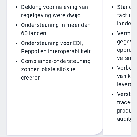
Dekking voor naleving van
Standaa
regelgeving wereldwijd
factuur
landen 
Ondersteuning in meer dan
60 landen
Vermin
gegeven
Ondersteuning voor EDI,
operati
Peppol en interoperabiliteit
versnip
Compliance-ondersteuning
Verbete
zonder lokale silo's te
van kla
creëren
leveran
Verster
traceer
producti
auditge