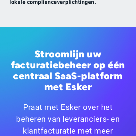
lokale complianceverplichtingen.
Stroomlijn uw
facturatiebeheer op één
centraal SaaS-platform
met Esker
Praat met Esker over het
beheren van leveranciers- en
klantfacturatie met meer