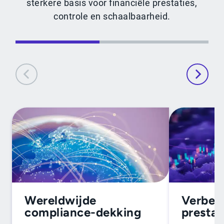
sterkere basis voor financiële prestaties,
controle en schaalbaarheid.
Wereldwijde
Verbete
compliance-dekking
prestat