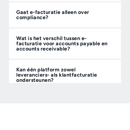
Gaat e-facturatie alleen over
compliance?
Wat is het verschil tussen e-
facturatie voor accounts payable en
accounts receivable?
Kan één platform zowel
leveranciers- als klantfacturatie
ondersteunen?
Hoe ondersteunt software voor e-
facturatie landspecifieke vereisten?
Moet software voor e-facturatie