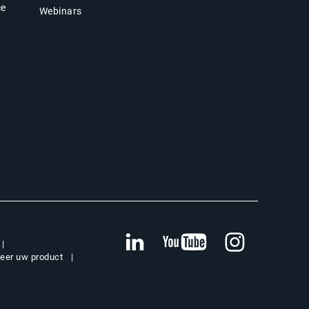
ce
Webinars
reer uw product