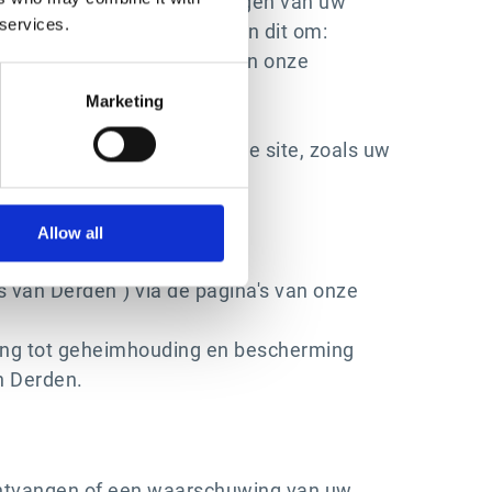
s als gevolg van de instellingen van uw
 services.
owser te plaatsen. Wij doen dit om:
.) zodat wij de kwaliteit van onze
Marketing
en persoonlijke ruimte op de site, zoals uw
Allow all
s van Derden") via de pagina's van onze
king tot geheimhouding en bescherming
n Derden.
ontvangen of een waarschuwing van uw