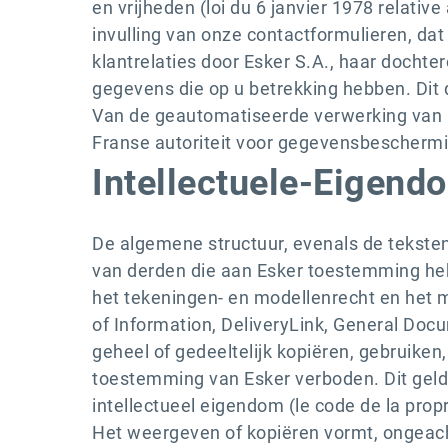
en vrijheden (loi du 6 janvier 1978 relative
invulling van onze contactformulieren, d
klantrelaties door Esker S.A., haar dochte
gegevens die op u betrekking hebben. Dit 
Van de geautomatiseerde verwerking van 
Franse autoriteit voor gegevensbeschermin
Intellectuele-Eigend
De algemene structuur, evenals de tekste
van derden die aan Esker toestemming heb
het tekeningen- en modellenrecht en het m
of Information, DeliveryLink, General Doc
geheel of gedeeltelijk kopiëren, gebruik
toestemming van Esker verboden. Dit geldt 
intellectueel eigendom (le code de la propri
Het weergeven of kopiëren vormt, ongeach