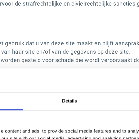
oor de strafrechtelijke en civielrechtelijke sancties
t gebruik dat u van deze site maakt en blijft aanspra
van haar site en/of van de gegevens op deze site.
k worden gesteld voor schade die wordt veroorzaakt do
ies" zijn bestandjes die naar uw harde schijf worden
Details
llen over het aantal bezoeken.
bsite esker.com
e content and ads, to provide social media features and to analy
 our site with our social media, advertising and analytics partn