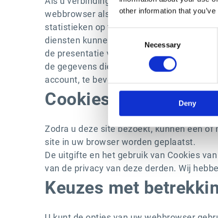
Als u verbinding maakt met onze site
http
other information that you’ve
webbrowser als hieronder omschreven, voo
statistieken op te stellen met betrekking 
Consent
diensten kunnen monitoren en verbeteren
Necessary
Selection
de presentatie van onze site aan te pass
de gegevens die op formulieren zijn ingevu
account, te beveiligen.
Cookies van derden
Deny
Zodra u deze site bezoekt, kunnen een of 
site in uw browser worden geplaatst.
De uitgifte en het gebruik van Cookies v
van de privacy van deze derden. Wij hebb
Keuzes met betrekkin
U kunt de opties van uw webbrowser gebr