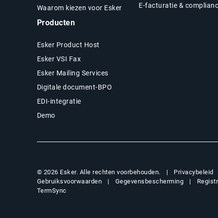
E-facturatie & complian
Waarom kiezen voor Esker
Producten
Esker Product Host
Esker VSI Fax
Esker Mailing Services
Digitale document-BPO
EDI-integratie
Demo
Privacybeleid
© 2026 Esker. Alle rechten voorbehouden.
Gebruiksvoorwaarden
Gegevensbescherming
Regist
TermSync