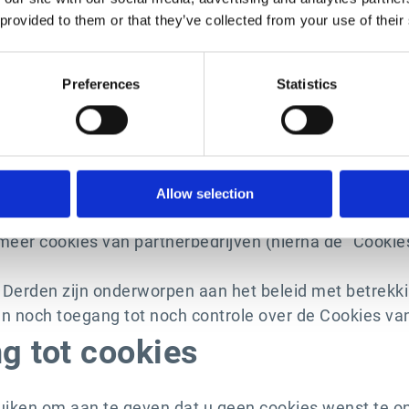
s://www.esker.com
, kan dit, afhankelijk van de keuze
 provided to them or that they’ve collected from your use of their
r ons aanleiding vormen om diverse Cookies in uw br
tot uw bezoek (aantal bezoeken, bezochte pagina's enz
.
Preferences
Statistics
en aan de weergavevoorkeuren van uw browser.
ld op te slaan, te beheren en de toegang tot speciale 
Allow selection
meer cookies van partnerbedrijven (hierna de "Cookie
an Derden zijn onderworpen aan het beleid met betrek
en noch toegang tot noch controle over de Cookies va
g tot cookies
uiken om aan te geven dat u geen cookies wenst te 