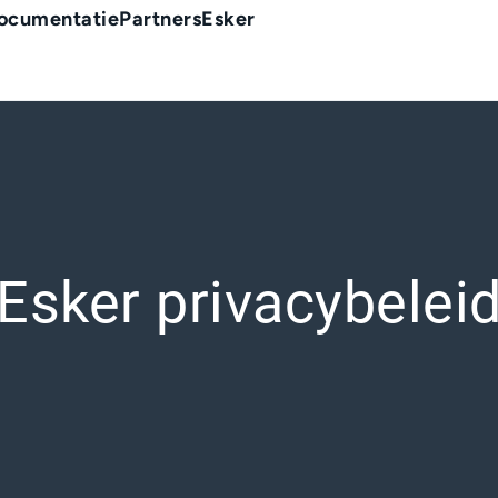
ocumentatie
Partners
Esker
Esker privacybelei