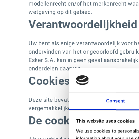
modellenrecht en/of het merkenrecht waarv
wetgeving op dit gebied.
Verantwoordelijkheid
Uw bent als enige verantwoordelijk voor he
ondervinden van het ongeoorloofd gebruik 
Esker S.A. kan in geen geval aansprakelij
onderdelen daarvan.
Cookies
Deze site bevat een cookie-systeem. "Cook
Consent
vergemakkelijken en statistieken op te ste
De cookies van de we
This website uses cookies
We use cookies to personalis
information about your use of