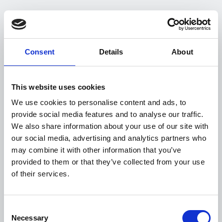
Rapprochement automatique des
paiements
Affectation automatisée et plus
Consent
Details
About
précise, alimentée par une IA auditable
à tout moment.
Suggestions de rapprochement
This website uses cookies
transparentes
We use cookies to personalise content and ads, to
Chaque suggestion est enrichie
provide social media features and to analyse our traffic.
d'informations contextuelles
We also share information about your use of our site with
permettant aux utilisateurs de
our social media, advertising and analytics partners who
comprendre rapidement pourquoi elle
may combine it with other information that you’ve
est proposée et de la valider en toute
provided to them or that they’ve collected from your use
confiance.
of their services.
Validation sous contrôle
Les utilisateurs gardent la main sur la
validation et les exceptions lorsqu’une
Consent
Necessary
Selection