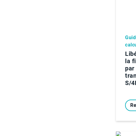
Guid
calc
Lib
la 
par 
tra
S/
Re