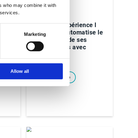
ers who may combine it with
 services.
Vidéos
Retour d'expérience l
d’IA
Valrhona automatise le
Marketing
nt
traitement de ses
commandes avec
Esker
Allow all
Voir la vidéo