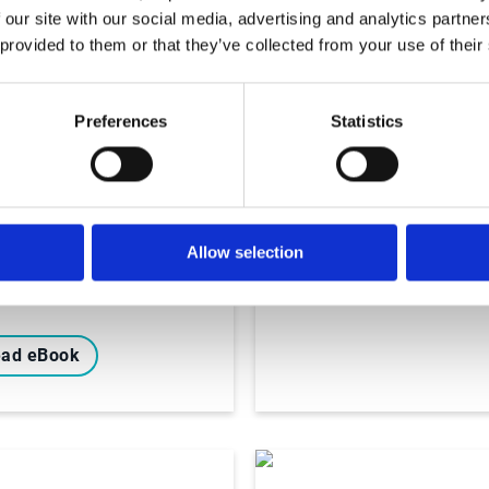
 our site with our social media, advertising and analytics partn
 provided to them or that they’ve collected from your use of their
Études et livres blancs
es pratiques &
Comment éviter
ulateurs
l’échec des projets 
Preferences
Statistics
dans le service clie
ment l’évolution
B2B
la réglementation
la facturation
ctronique en
agne ouvre la voie
Lire le livre blanc
Allow selection
ad eBook