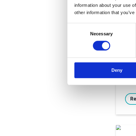
information about your use of
other information that you’ve
Guid
Consent
calc
Necessary
Selection
Com
de 
sur 
éle
Esp
Deny
à…
Re