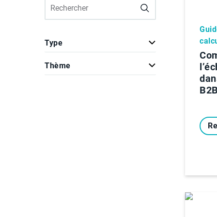
Guid
calc
Type
Com
Thème
l’é
dans
B2
Re