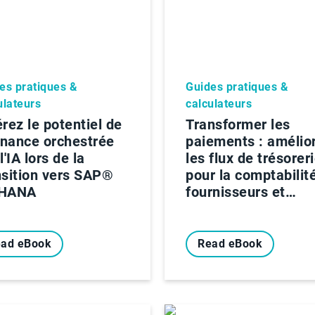
es pratiques &
Guides pratiques &
ulateurs
calculateurs
érez le potentiel de
Transformer les
finance orchestrée
paiements : amélio
l'IA lors de la
les flux de trésorer
nsition vers SAP®
pour la comptabilit
4HANA
fournisseurs et…
ad eBook
Read eBook