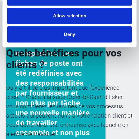
“La solution Esker a
Allow selection
eu un effet très
bénéfique sur le
Deny
quotidien des
Quels bénéfices pour vos
comptables. Les
clients ?
fiches de poste ont
été redéfinies avec
des responsabilités
Qu'y a-t-il de plus important que l'expérience
par fournisseur et
client ? Grâce à la suite Order-to-Cash d'Esker,
non plus par tâche,
vous comblerez les lacunes de vos processus
une nouvelle manière
actuels qui peuvent nuire à votre relation client et
de travailler
vous deviendrez une entreprise avec laquelle on
ensemble et non plus
a envie de travailler.