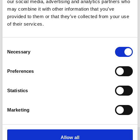
our social media, advertising and analytics partners who
sens
may combine it with other information that you’ve
Moins de stress & plus d'autonomie
provided to them or that they’ve collected from your use
De meilleures perspectives d'évolution
of their services.
Plus de bien-être & de satisfaction au
travail
Consent
Necessary
Selection
Preferences
Statistics
Marketing
Allow all