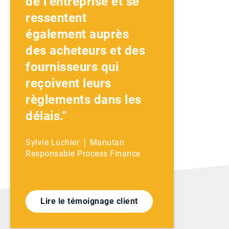
de l’entreprise et se
ressentent
également auprès
des acheteurs et des
fournisseurs qui
reçoivent leurs
règlements dans les
délais."
Sylvie Luchier │ Manutan
Responsable Process Finance
Lire le témoignage client