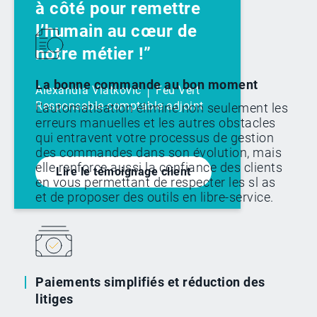
à côté pour remettre
l’humain au cœur de
notre métier !”
La bonne commande au bon moment
Alexandra Vlatkovic │ Feu Vert
Responsable comptable adjoint
L'automatisation élimine non seulement les
erreurs manuelles et les autres obstacles
qui entravent votre processus de gestion
des commandes dans son évolution, mais
elle renforce aussi la confiance des clients
Lire le témoignage client
en vous permettant de respecter les sl as
et de proposer des outils en libre-service.
Paiements simplifiés et réduction des
litiges