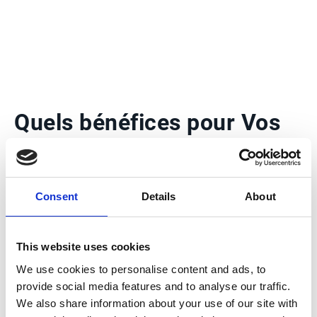
Quels bénéfices pour Vos
collaborateurs ?
Consent
Details
About
Esker est fier de développer des solutions
intégrant des technologies d'intelligence
artificielle (ia) qui offrent autant d'avantages
This website uses cookies
pour les collaborateurs que pour l'entreprise :
We use cookies to personalise content and ads, to
provide social media features and to analyse our traffic.
Des métiers avec plus de valorisation & de
We also share information about your use of our site with