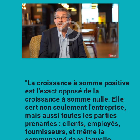
"La croissance à somme positive
est l'exact opposé de la
croissance à somme nulle. Elle
sert non seulement l'entreprise,
mais aussi toutes les parties
prenantes : clients, employés,
fournisseurs, et même la
communauté dans laquelle