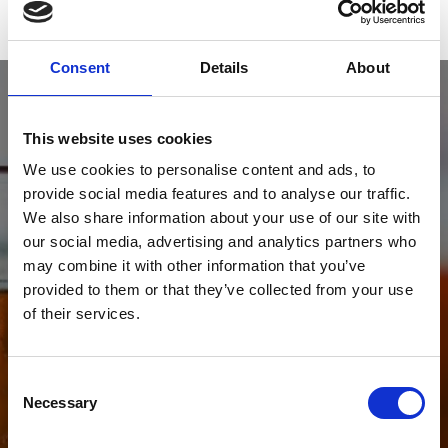
Consent
Details
About
This website uses cookies
We use cookies to personalise content and ads, to
provide social media features and to analyse our traffic.
We also share information about your use of our site with
our social media, advertising and analytics partners who
may combine it with other information that you’ve
provided to them or that they’ve collected from your use
of their services.
“"Esker a fourni un service et un support
incroyables. Nous sommes complètement
satisfaits du professionnalisme, de la
Consent
Necessary
Selection
patience et de la rapidité des réponses des
équipes Esker. ”