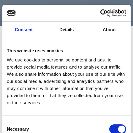
LIRE LE CAS CLIENT >
Consent
Details
About
This website uses cookies
RÉCUPÉREZ VOTRE CASH EN
We use cookies to personalise content and ads, to
QUELQUES SECONDES
provide social media features and to analyse our traffic.
We also share information about your use of our site with
our social media, advertising and analytics partners who
Vous souhaitez vous faire payer plus vite ? Proposez des
may combine it with other information that you’ve
méthodes de paiement rapides ! Grâce à Esker, vos
provided to them or that they’ve collected from your use
clients ont le choix entre plusieurs options de paiement :
of their services.
carte bancaire (Visa, Mastercard...), prélèvement
(SEPA, ACH, BACS, ACSS...). Pour profiter
automatiquement des remises pour paiement anticipé,
Consent
vos clients peuvent même programmer des paiements à
Necessary
la date d'expiration de la remise.
Selection