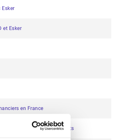
c Esker
D et Esker
inanciers en France
on de gestion des encaissements