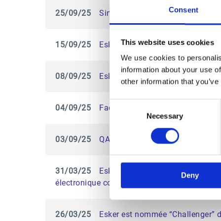
Consent
25/09/25
Sinari s’associe à Esker pour app
This website uses cookies
15/09/25
Esker annonce la nomination d’Ac
We use cookies to personalis
information about your use of
08/09/25
Esker et PwC Poland s’associent 
other information that you’ve
Consent
04/09/25
Factures fournisseurs : Lufthans
Necessary
Selection
03/09/25
QAD et Esker : une alliance strat
31/03/25
Esker nommée « Leader » dans le 
Deny
électronique conformes aux normes europé
26/03/25
Esker est nommée “Challenger” d