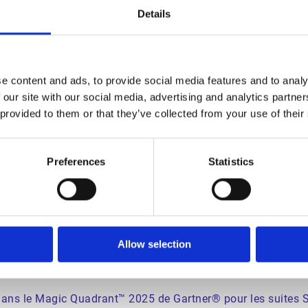
Details
orter à ses clients une solution complète de gestion de la f
hille Baulny au poste de Chief Strategy and Transformation
e content and ads, to provide social media features and to analy
 our site with our social media, advertising and analytics partn
pour accélérer la transformation digitale de la fonction fin
 provided to them or that they’ve collected from your use of their
a Group Business Services choisit Esker pour optimiser sa p
Preferences
Statistics
égique au service de la transformation digitale des processu
tout premier rapport 2024 IDC MarketScape : évaluation des
Allow selection
ennes
ans le Magic Quadrant™ 2025 de Gartner® pour les suites 