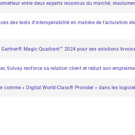
rometteur entre deux experts reconnus du marché, résolument
cès des tests d'interopérabilité en matière de facturation él
 Gartner® Magic Quadrant™ 2024 pour ses solutions Invoic
, Solvay renforce sa relation client et réduit son empreint
r comme « Digital World-Class® Provider » dans les logicie
r Magic Quadrant™ Gartner® pour ses suites Source-to-Pay
 médaille de platine EcoVadis et se positionne parmi les le