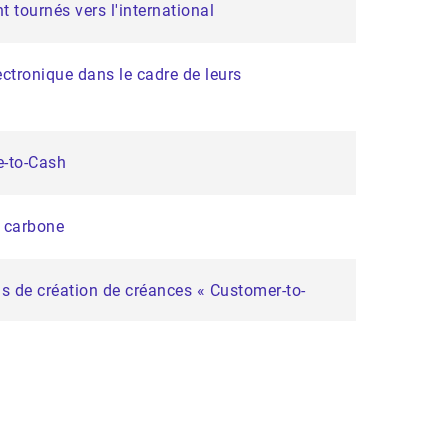
 tournés vers l'international
ectronique dans le cadre de leurs
e-to-Cash
e carbone
ls de création de créances « Customer-to-
aders du classement EthiFinance