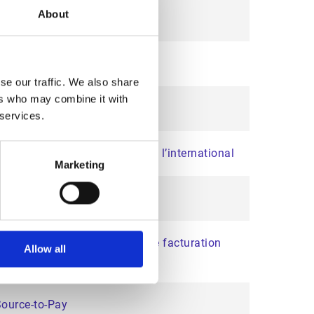
About
acturation électronique
 Officer
se our traffic. We also share
ers who may combine it with
ance
 services.
erformance et sa croissance à l’international
Marketing
s financiers
 fournisseurs de solutions de facturation
Allow all
Source-to-Pay