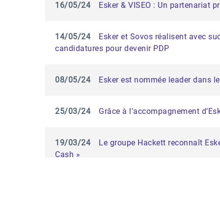
16/05/24
Esker & VISEO : Un partenariat p
14/05/24
Esker et Sovos réalisent avec suc
candidatures pour devenir PDP
08/05/24
Esker est nommée leader dans le
25/03/24
Grâce à l’accompagnement d’Esker
19/03/24
Le groupe Hackett reconnaît Eske
Cash »
01/02/24
Esker distinguée dans le premie
05/12/23
ESG : Esker obtient à nouveau la