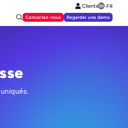
Clients
FR
Contactez-nous
Regarder une demo
sse
muniqués.