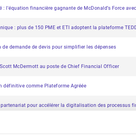
é : l'équation financière gagnante de McDonald’s Force ave
onique : plus de 150 PME et ETI adoptent la plateforme TED
n de demande de devis pour simplifier les dépenses
Scott McDermott au poste de Chief Financial Officer
on définitive comme Plateforme Agréée
 partenariat pour accélérer la digitalisation des processus f
World Class® Matrix par The Hackett Group® pour sa soluti