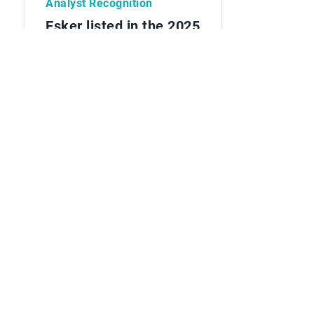
Analyst Recognition
Esker listed in the 2025
Gartner® Innovation
Insight: AI in Accounts
Payable