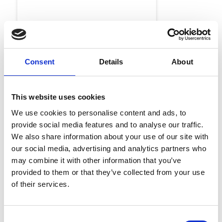
Consent
Details
About
This website uses cookies
We use cookies to personalise content and ads, to
provide social media features and to analyse our traffic.
We also share information about your use of our site with
Analyst Recognition
our social media, advertising and analytics partners who
Esker named in
may combine it with other information that you’ve
Supplier Value
provided to them or that they’ve collected from your use
Management
of their services.
Platforms Landscape,
Q1 2026
Consent