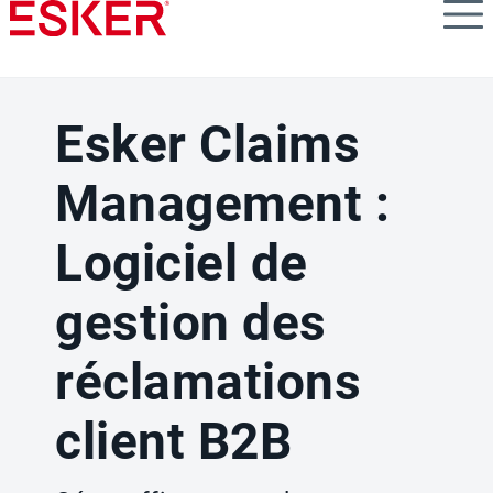
Skip
to
main
content
Esker Claims
Management :
Logiciel de
gestion des
réclamations
client B2B