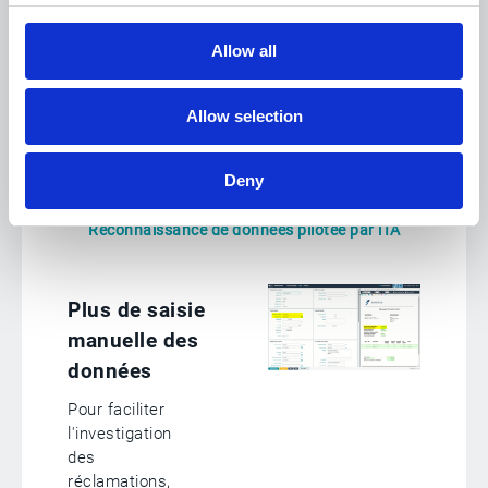
Des outils pour digitaliser
Allow all
le processus des
réclamations
Allow selection
Deny
Reconnaissance de données pilotée par l'IA
Plus de saisie
manuelle des
données
Pour faciliter
l'investigation
des
réclamations,