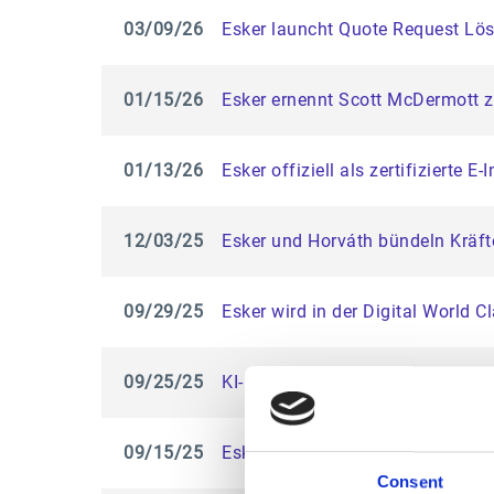
03/09/26
Esker launcht Quote Request Lös
01/15/26
Esker ernennt Scott McDermott z
01/13/26
Esker offiziell als zertifizierte E
12/03/25
Esker und Horváth bündeln Kräfte
09/29/25
Esker wird in der Digital World
09/25/25
KI-Einsatz im Customer Service 
09/15/25
Esker ernennt Achille Baulny zum
Consent