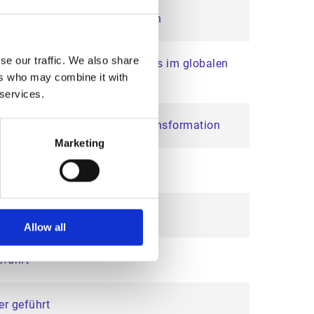
esse durch innovative Lösungen
se our traffic. We also share
ebseffizienz und des Wachstums im globalen
ers who may combine it with
 services.
zur Stärkung der digitalen Transformation
Marketing
ment als Leader aufgeführt
Allow all
eführt
er geführt