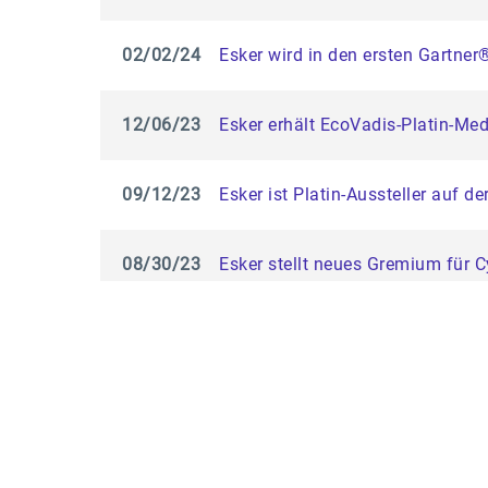
02/02/24
Esker wird in den ersten Gartn
12/06/23
Esker erhält EcoVadis-Platin-Med
09/12/23
Esker ist Platin-Aussteller auf 
08/30/23
Esker stellt neues Gremium für C
08/03/23
Trendstudie zeigt: Automatisieru
06/06/23
Esker erhält US-Patent für masc
05/31/23
Esker erneut Marktführer im ePa