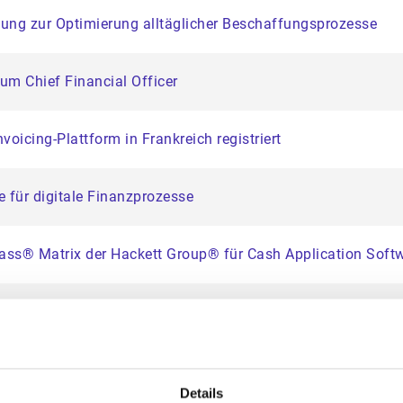
ung zur Optimierung alltäglicher Beschaffungsprozesse
um Chief Financial Officer
-Invoicing-Plattform in Frankreich registriert
 für digitale Finanzprozesse
 Class® Matrix der Hackett Group® für Cash Application Sof
verdoppelt sich binnen zwei Jahren
 Chief Strategy & Transformation Officer
Details