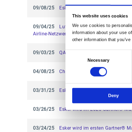
09/08/25
Esker und PwC Polen schließen K
This website uses cookies
We use cookies to personalis
09/04/25
Lufthansa Group Business Servic
information about your use of
Airline-Netzwerk
other information that you’ve
09/03/25
QAD und Esker schließen strateg
Consent
Necessary
Selection
04/08/25
Christiana Machado-Mertens ne
03/31/25
Esker wird im ersten IDC Market
Deny
03/26/25
Esker wird im 2025 Gartner® Mag
03/24/25
Esker wird im ersten Gartner® M