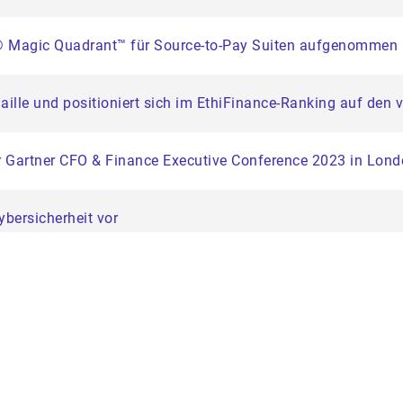
er® Magic Quadrant™ für Source-to-Pay Suiten aufgenommen
aille und positioniert sich im EthiFinance-Ranking auf den 
der Gartner CFO & Finance Executive Conference 2023 in Lon
ybersicherheit vor
ng im Customer Service schreitet voran
hinelles Lernen zur Extraktion von Dokumentendaten
yables Technology Advisor 2023 von Ardent Partners