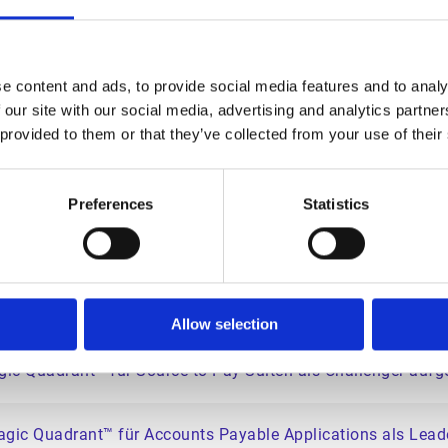
ooperation zur Transformation finanzieller Geschäftsproz
e content and ads, to provide social media features and to analy
es wählt Esker Accounts Payable zur Steigerung der Betri
 our site with our social media, advertising and analytics partn
 provided to them or that they’ve collected from your use of their
ische Allianz zur Optimierung von Kreditorenprozessen und 
Preferences
Statistics
ue Head of Sales DACH
Scape: European Compliant e-Invoicing 2024 Vendor Assess
Allow selection
ic Quadrant™ für Source-to-Pay-Suiten als Challenger aufg
agic Quadrant™ für Accounts Payable Applications als Lead