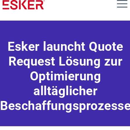
Skip
to
main
content
Esker launcht Quote
Request Lösung zur
Optimierung
alltäglicher
Beschaffungsprozess