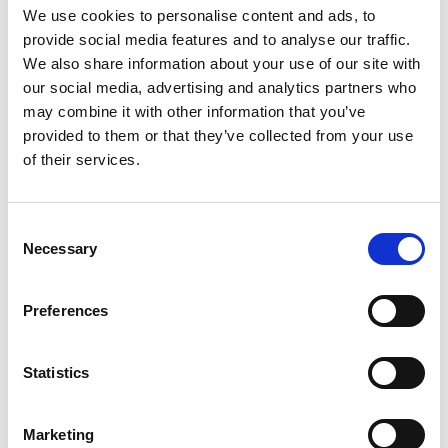
Dupuy‑Holdich, Senior Product Manager bei Esker.
We use cookies to personalise content and ads, to
„Richtig gemanagt kann Tail Spend von einem blinden
provide social media features and to analyse our traffic.
Fleck zu einem strategischen Vorteil werden. Esker
We also share information about your use of our site with
Quote Request bietet einen einfachen, unkomplizierten
our social media, advertising and analytics partners who
Weg, alltägliche Beschaffungen zu organisieren und das
Kostenmanagement im S2P‑Prozess zu optimieren.“
may combine it with other information that you’ve
provided to them or that they’ve collected from your use
Durch die gezielte Unterstützung im Umgang mit
of their services.
alltäglichen Ausgaben ermöglicht Esker Quote Request
Unternehmen:
Mitarbeitende zu befähigen:
Operative Einkäufer
Consent
und Mitarbeitende, die gelegentlich Anforderungen
Necessary
Selection
auslösen, können Angebote mehrerer Lieferanten
gleichzeitig einfach einholen und vergleichen.
Preferences
Beschaffungsentscheidungen zu beschleunigen:
Schnellere Angebotseinholung und -bewertung dank
schneller Einrichtung, Vorlagen und integrierter
Statistics
Lieferantenkommunikation.
Compliance und Governance zu stärken:
Marketing