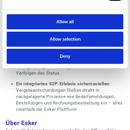
Beschaffungsrichtlinien werden durch strukturierte
Workflows durchgesetzt, die sicherstellen, dass
notwendige Felder und Dokumente vollständig sind.
Allow all
Transparenz und Nachvollziehbarkeit zu
verbessern:
Alle angebotsbezogenen Interaktionen,
Dokumente und Antworten werden zentralisiert und
Allow selection
sind vollständig auditfähig.
Lieferantenkollaboration zu fördern:
Lieferanten
Deny
erhalten ein eigenes Portal zur Ansicht von
Anfragen, Abgabe von Angeboten und zum
Verfolgen des Status.
Ein integriertes S2P‑Erlebnis sicherzustellen:
Vergabeentscheidungen fließen direkt in
nachgelagerte Prozesse wie Bedarfsmeldungen,
Bestellungen und Rechnungsbearbeitung ein – alles
innerhalb der Esker‑Plattform.
Über Esker