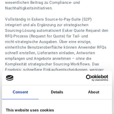
wesentlichen Beitrag zu Compliance‑ und
Nachhaltigkeitsinitiativen.
Vollständig in Eskers Source‑to‑Pay‑Suite (S2P)
integriert und als Ergänzung zur strategischen
Sourcing‑Lösung automatisiert Esker Quote Request den
RFQ‑Prozess (Request for Quote) für Tail‑ und
nicht‑strategische Ausgaben. Über eine einzige,
einheitliche Benutzeroberfläche können Anwender RFQs
schnell erstellen, Lieferanten einladen, Antworten
empfangen und Angebote annehmen – ohne die
Komplexität strategischer Sourcing‑Workflows. Das
Ergebnis: schnellere Einkaufsentscheidungen, weniger
manueller Aufwand und verbesserte Compliance im
gesamten Unternehmen.
Consent
Details
About
„Teams aus den Bereichen Procurement, Finance und
Accounts Payable stehen zunehmend unter Druck,
Ausgaben zu kontrollieren und gleichzeitig Effizienz und
Transparenz zu verbessern“, sagt Catherine
This website uses cookies