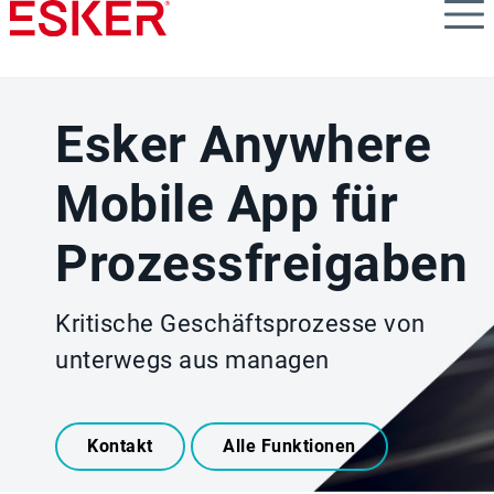
Skip
to
main
content
Esker Anywhere
Mobile App für
Prozessfreigaben
Kritische Geschäftsprozesse von
unterwegs aus managen
Kontakt
Alle Funktionen