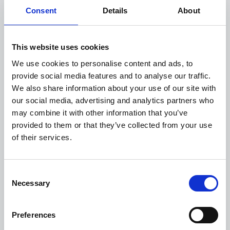
Tabellenkalkulationen, hin
Consent
Details
About
zu effizienter
Ausgabenverwaltung
This website uses cookies
unterwegs
We use cookies to personalise content and ads, to
provide social media features and to analyse our traffic.
We also share information about your use of our site with
Haben Sie genug von manuellen Engpässen, die
our social media, advertising and analytics partners who
may combine it with other information that you’ve
die Spesenabrechnungen schwieriger machen,
provided to them or that they’ve collected from your use
als sie sein sollte? Esker Anywhere™ macht es
of their services.
einfach! Benutzer laden einfach ein Foto einer
Ausgabe hoch oder leiten die E-Mail-Quittung an
Consent
die mobile App weiter, während Manager sofort
Necessary
Selection
benachrichtigt werden, wenn eine neue
Spesenabrechnung zu genehmigen ist.
Preferences