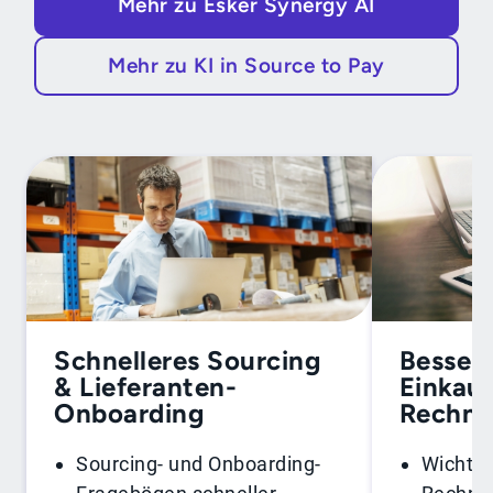
Mehr zu Esker Synergy AI
Mehr zu KI in Source to Pay
Schnelleres Sourcing
Bessere
& Lieferanten-
Einkauf
Onboarding
Rechnu
Sourcing- und Onboarding-
Wichtig