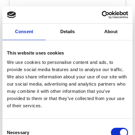
Beschaffung &
Kreditorenbuchhaltung
über eine einheitliche
Consent
Details
About
Plattform
Erfahren Sie, wie Brussels Airlines
This website uses cookies
isolierte Tools durch einen stärker
We use cookies to personalise content and ads, to
integrierten Ansatz für Beschaffung
provide social media features and to analyse our traffic.
und Kreditorenbuchhaltung ersetzt
We also share information about your use of our site with
our social media, advertising and analytics partners who
hat und so Transparenz, Mobilität
may combine it with other information that you’ve
und Prozesseffizienz
provided to them or that they’ve collected from your use
teamübergreifend verbessert.
of their services.
Kundengeschichte von Brussels
Airlines lesen
Consent
Necessary
Selection