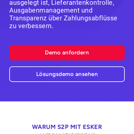
ausgelegt ist, Lieferantenkontrolle,
Ausgabenmanagement und
Transparenz über Zahlungsabflüsse
zu verbessern.
Demo anfordern
Lösungsdemo ansehen
WARUM S2P MIT ESKER