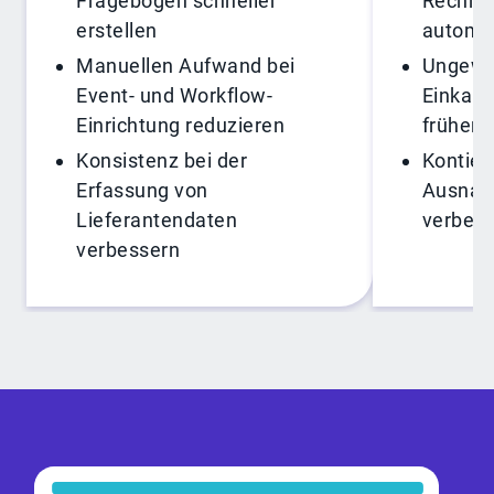
Fragebögen schneller
Rechnu
erstellen
automat
Manuellen Aufwand bei
Ungewö
Event- und Workflow-
Einkau
Einrichtung reduzieren
früher 
Konsistenz bei der
Kontier
Erfassung von
Ausnah
Lieferantendaten
verbes
verbessern