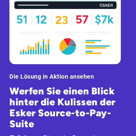
Die Lösung in Aktion ansehen
Werfen Sie einen Blick
hinter die Kulissen der
Esker Source-to-Pay-
Suite