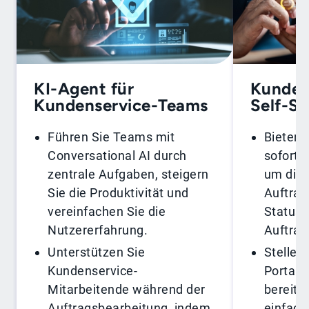
KI-Agent für
Kunden
Kundenservice-Teams
Self-Se
Führen Sie Teams mit
Bieten 
Conversational AI durch
soforti
zentrale Aufgaben, steigern
um die 
Sie die Produktivität und
Auftrag
vereinfachen Sie die
Statusa
Nutzererfahrung.
Auftrag
Unterstützen Sie
Stellen 
Kundenservice-
Portal 
Mitarbeitende während der
bereit,
Auftragsbearbeitung, indem
einfach