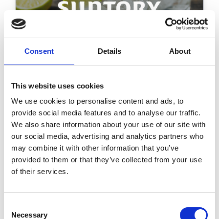
Consent
Details
About
This website uses cookies
Suntory:
We use cookies to personalise content and ads, to
Auftragsmanagement mit
provide social media features and to analyse our traffic.
hohem Volumen im großen
We also share information about your use of our site with
Maßstab
our social media, advertising and analytics partners who
may combine it with other information that you’ve
“Wir haben aufgehört, unsere
provided to them or that they’ve collected from your use
Aufträge manuell einzugeben, und
of their services.
eine enorme Verbesserung bei
Qualität und Zusammenarbeit
Consent
festgestellt.”
Necessary
Selection