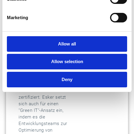
Verringerung der
Umweltbelastung
Marketing
Esker engagiert sich
stark für die
Verringerung der
Umweltbelastung und
Allow all
führt proaktiv eine
Bilanzierung seines
ökologischen
Allow selection
Fußabdrucks durch.
Unsere Postzentren und
unser Hauptsitz in Lyon
Deny
sind seit 2019 bzw. 2020
nach ISO14001:2015
zertifiziert. Esker setzt
sich auch für einen
"Green IT"-Ansatz ein,
indem es die
Entwicklungsteams zur
Optimierung von