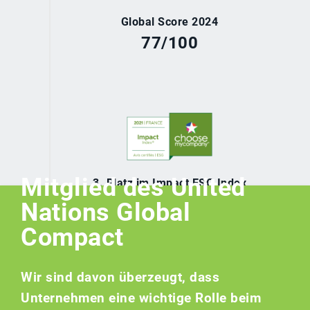
Global Score 2024
77/100
Mitglied des United
3. Platz im Impact ESG Index
France 2021
Nations Global
Compact
Wir sind davon überzeugt, dass
Unternehmen eine wichtige Rolle beim