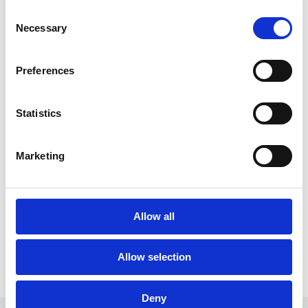
Dokumenten (Format, Seitenanzahl, Portokosten,
Consent
Umschläge usw.) und wird von optischen Lasergeräten
Necessary
Selection
erfasst, sodass eventuelle Format- oder Seitenzahlfehler
vermieden werden.
Preferences
Statistics
Marketing
Allow all
Allow selection
Deny