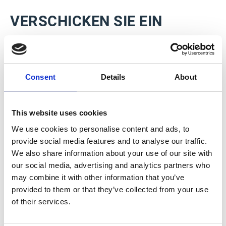
VERSCHICKEN SIE EIN
DOKUMENT ODER EINE
MILLIONEN.
Consent
Details
About
Ünabhängig davon, wie hoch Ihr Versandvolumen ist,
bietet Esker Mail Services, basierend auf einem Konzept
der Dokumentenverarbeitung in Echtzeit, den Versand
This website uses cookies
einzelner Dokumente oder Batches - wann und wie Sie
We use cookies to personalise content and ads, to
wollen und ohne Verzögerung.
KEINE SORGEN ÜBER ZUSÄTZLICHE KOSTEN
provide social media features and to analyse our traffic.
Jedes Dokument, das vom Esker Druck- und
We also share information about your use of our site with
Versandservice verarbeitet wird, lässt sich anhand einer
our social media, advertising and analytics partners who
eindeutigen Kennung verfolgen. Auf jeder Seite wird ein
may combine it with other information that you’ve
Barcode angebracht, damit das Dokument
provided to them or that they’ve collected from your use
nachverfolgbar bleibt und der Versandstatus jedes
of their services.
Einzeldokuments in Echtzeit abrufbar ist. Der Barcode
enthält alle relevanten Daten zu den einzelnen