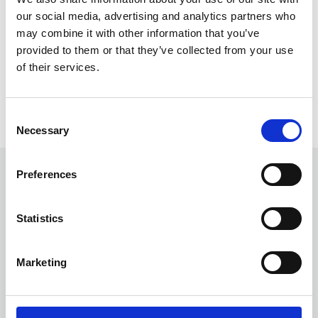
our social media, advertising and analytics partners who
may combine it with other information that you’ve
provided to them or that they’ve collected from your use
of their services.
Consent
Necessary
Selection
Preferences
Statistics
Das Denken über den Tellerrand hinaus ist eine
Marketing
Fähigkeit, die wir sehr schätzen.
Wir fangen klein an und passen uns auf dem Weg an, um
ehrgeizige Ziele zu erreichen - einen Schritt nach