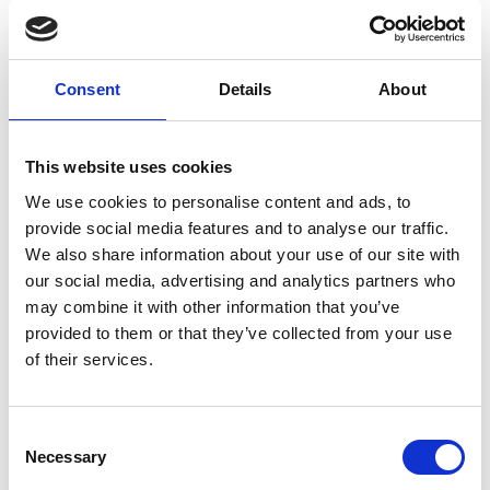
Consent
Details
About
This website uses cookies
We use cookies to personalise content and ads, to
Analyst Recognition
provide social media features and to analyse our traffic.
We also share information about your use of our site with
Esker named in
our social media, advertising and analytics partners who
Supplier Value
may combine it with other information that you’ve
Management
provided to them or that they’ve collected from your use
Platforms Landscape,
of their services.
Q1 2026
Mehr erfahren
Consent
Necessary
Selection