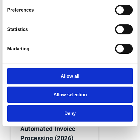
Preferences
Statistics
Marketing
Allow all
Analyst Recognition
Esker listed as a
Allow selection
Representative Vendor
in Gartner® AI
Deny
Implementation Guide:
Automated Invoice
Processing (2026)