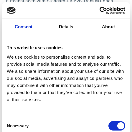
E-Rechnungen zum Standard für B2B-Transaktionen
machen. Durch die Vereinfachung der digitalen
Berichterstattung und die Verpflichtung zur E-Rechnung
beabsichtigt ViDA, Steuerbetrug zu bekämpfen und die
Mehrwertsteuererhebung zu verbessern. Die Umsetzung
Consent
Details
About
beginnt im Jahr 2030 und markiert einen bedeutenden
Schritt hin zu einem effizienteren und transparenteren
Mehrwertsteuersystem in der gesamten EU.
This website uses cookies
Esker hilft Unternehmen, sich in dieser sich permanent
We use cookies to personalise content and ads, to
weiterentwickelnden regulatorischen Landschaft
provide social media features and to analyse our traffic.
zurechtzufinden. Beispielsweise kann Esker durch die
We also share information about your use of our site with
offizielle Registrierung bei der französischen
our social media, advertising and analytics partners who
Generaldirektion für öffentliche Finanzen (DGFiP) als
Partner-Digitalisierungsplattform (PDP) für E-Rechnungen
may combine it with other information that you’ve
sichere und konforme Lösungen liefern und
provided to them or that they’ve collected from your use
Unternehmen bei der Navigation durch die französischen
of their services.
Vorschriften für E-Rechnungen unterstützen.
Esker hat bereits Erfolge in diesem Bereich vorzuweisen.
Saint-Gobain, ein weltweit führendes Unternehmen im
Consent
Bereich leichtes und nachhaltiges Bauen, hat in seinen
Necessary
Selection
Tochtergesellschaften in mehreren Ländern erfolgreich