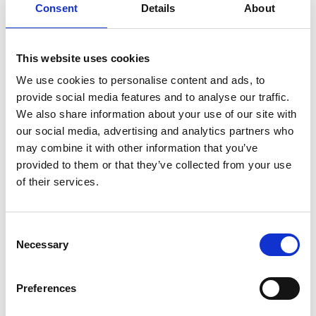
Consent
Details
About
Die Kooperation unterstützt die sich wandelnde Rolle
des heutigen CFOs, der nun im erweiterten Rahmen des
„Office of the CFO“ agiert. Diese neue Struktur umfasst
alle Abteilungen und Funktionen, die zur Gestaltung
This website uses cookies
finanzgetriebener Geschäftsergebnisse beitragen. Dies
We use cookies to personalise content and ads, to
wird durch vollständig integrierte Geschäftslösungen
provide social media features and to analyse our traffic.
ermöglicht.
We also share information about your use of our site with
„Finanzen stehen im Mittelpunkt“, sagt Piotr Kocot,
our social media, advertising and analytics partners who
Partner bei PwC Polen. „Doch mit der Erweiterung der
may combine it with other information that you’ve
CFO-Rolle wird nahezu jede Abteilung Teil dieser
provided to them or that they’ve collected from your use
Mission, indem sie zur strategischen Vision und
langfristigen Ausrichtung des Unternehmens beiträgt.
of their services.
Was einst eine einzelne Funktion war, ist heute ein
vernetztes System von Rollen und Verantwortlichkeiten,
das finanzgetriebene Ergebnisse in den Mittelpunkt
Consent
stellt. Unsere Zusammenarbeit mit Esker soll diese
Necessary
Selection
breitere Perspektive unterstützen, indem Technologie
und Prozessdesign mit strategischen Zielen in Einklang
Preferences
gebracht werden.“
Die Rolle von KI in Finanzprozessen