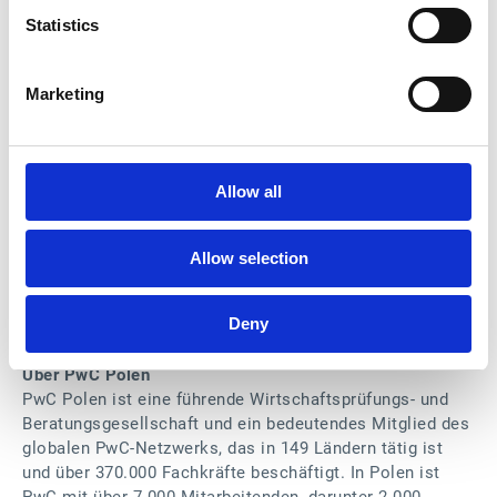
Esker Synergy AI transformiert zentrale Finanzfunktionen
Statistics
wie Rechnungsverarbeitung, Auftragsmanagement und
Beschaffung, um manuelle Tätigkeiten zu reduzieren, die
Datenqualität zu verbessern und mehr Transparenz in
Marketing
Finanzabläufe zu bringen. Durch den Einsatz von KI
können Finanzteams schneller fundierte Entscheidungen
treffen und sich auf strategische Initiativen
konzentrieren. „KI ist ein entscheidender Faktor, um
Allow all
Finanzabteilungen effizienter und mit tieferen Einblicken
arbeiten zu lassen“, bekräftigt Patrick Bley, Head of
Alliances bei Esker Deutschland. „Im Rahmen unseres
Allow selection
Esker Alliance Programms arbeiten wir eng mit
Unternehmen wie PwC Polen zusammen, um diese
Deny
Vorteile Unternehmen zu bieten, die sich in der digitalen
Transformation befinden.“
Über PwC Polen
PwC Polen ist eine führende Wirtschaftsprüfungs- und
Beratungsgesellschaft und ein bedeutendes Mitglied des
globalen PwC-Netzwerks, das in 149 Ländern tätig ist
und über 370.000 Fachkräfte beschäftigt. In Polen ist