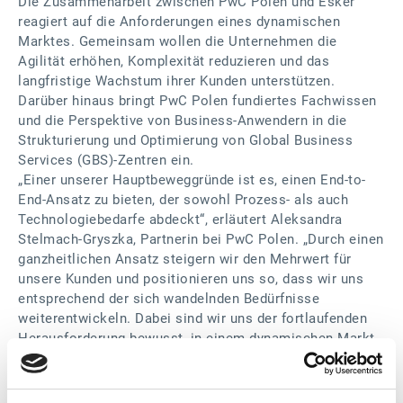
Die Zusammenarbeit zwischen PwC Polen und Esker
reagiert auf die Anforderungen eines dynamischen
Marktes. Gemeinsam wollen die Unternehmen die
Agilität erhöhen, Komplexität reduzieren und das
langfristige Wachstum ihrer Kunden unterstützen.
Darüber hinaus bringt PwC Polen fundiertes Fachwissen
und die Perspektive von Business-Anwendern in die
Strukturierung und Optimierung von Global Business
Services (GBS)-Zentren ein.
„Einer unserer Hauptbeweggründe ist es, einen End-to-
End-Ansatz zu bieten, der sowohl Prozess- als auch
Technologiebedarfe abdeckt“, erläutert Aleksandra
Stelmach-Gryszka, Partnerin bei PwC Polen. „Durch einen
ganzheitlichen Ansatz steigern wir den Mehrwert für
unsere Kunden und positionieren uns so, dass wir uns
entsprechend der sich wandelnden Bedürfnisse
weiterentwickeln. Dabei sind wir uns der fortlaufenden
Herausforderung bewusst, in einem dynamischen Markt
stets einen Schritt voraus zu sein, was Agilität und
kontinuierliche Innovation erfordert.“
Stärkung des Office of the CFO