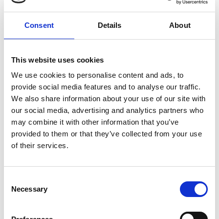
Mit Blick auf die Zukunft wird die bevorstehende
Integration mit der AMOS-Software zusätzliche Vorteile
Consent
Details
About
für LGBS bringen. AMOS ist eine umfassende, nahtlos
integrierte Softwarelösung, die die Wartungs-, Ingenieur-
und Logistikanforderungen moderner Fluggesellschaften
und MRO-Anbieter effektiv abdeckt und dabei strenge
This website uses cookies
Lufttüchtigkeitsvorschriften erfüllt.
We use cookies to personalise content and ads, to
provide social media features and to analyse our traffic.
„Die Teams sind sehr zufrieden mit den klaren
We also share information about your use of our site with
Dashboards und Metriken sowie den zunehmend von KI
our social media, advertising and analytics partners who
übernommenen Aufgaben“, sagte Lukasz Mocek,
Projektleiter und Senior Process Architect bei Lufthansa
may combine it with other information that you’ve
Group Business Services. „Die Zusammenarbeit mit dem
provided to them or that they’ve collected from your use
Professional Services Team von Esker bei der
of their services.
Implementierung der Lösung ermöglichte es uns,
optimale Lösungen für komplexe Anpassungen und
andere Herausforderungen zu finden.“
Consent
Necessary
Selection
Im Rahmen seiner Automatisierungsreise hat LGBS
kürzlich die Nutzung der Esker-Lösungen durch die